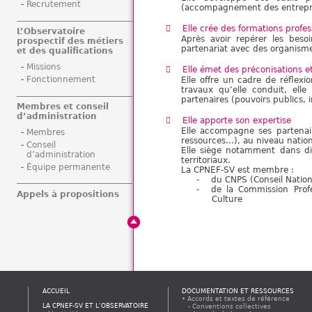
Recrutement
(accompagnement des entrepris
Elle crée des formations profes
L’Observatoire
Après avoir repérer les bes
prospectif des métiers
partenariat avec des organisme
et des qualifications
Missions
Elle émet des préconisations et
Fonctionnement
Elle offre un cadre de réflexi
travaux qu’elle conduit, elle
partenaires (pouvoirs publics, 
Membres et conseil
d’administration
Elle apporte son expertise
Elle accompagne ses partenaire
Membres
ressources…), au niveau nationa
Conseil
Elle siège notamment dans diff
d’administration
territoriaux.
Équipe permanente
La CPNEF-SV est membre :
du CNPS (Conseil Nation
de la Commission Profe
Appels à propositions
Culture
ACCUEIL
DOCUMENTATION ET RESSOURCES
Accords et textes de référence
LA CPNEF-SV ET L’OBSERVATOIRE
Conventions collectives