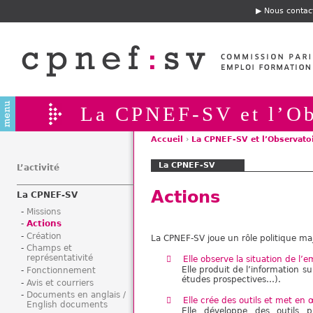
Jump to navigation
Nous contac
E
n
t
ê
t
e
La CPNEF-SV et l’Ob
Accueil
›
La CPNEF-SV et l’Observato
V
La CPNEF-SV
o
L’activité
u
Actions
La CPNEF-SV
s
ê
Missions
Actions
t
Création
La CPNEF-SV joue un rôle politique ma
e
Champs et
s
représentativité
Elle observe la situation de l’e
i
Elle produit de l’information su
Fonctionnement
études prospectives…).
Avis et courriers
c
Documents en anglais /
i
Elle crée des outils et met en 
English documents
Elle développe des outils p