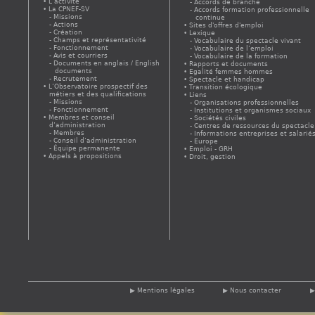
L’activité
Accords de branche
La CPNEF-SV
Accords formation professionnelle
Missions
continue
Actions
Sites d'offres d'emploi
Création
Lexique
Champs et représentativité
Vocabulaire du spectacle vivant
Fonctionnement
Vocabulaire de l’emploi
Avis et courriers
Vocabulaire de la formation
Documents en anglais / English
Rapports et documents
documents
Egalité femmes hommes
Recrutement
Spectacle et handicap
L’Observatoire prospectif des
Transition écologique
métiers et des qualifications
Liens
Missions
Organisations professionnelles
Fonctionnement
Institutions et organismes sociaux
Membres et conseil
Sociétés civiles
d’administration
Centres de ressources du spectacle
Membres
Informations entreprises et salarié
Conseil d’administration
Europe
Équipe permanente
Emploi - GRH
Appels à propositions
Droit, gestion
Mentions légales
Nous contacter