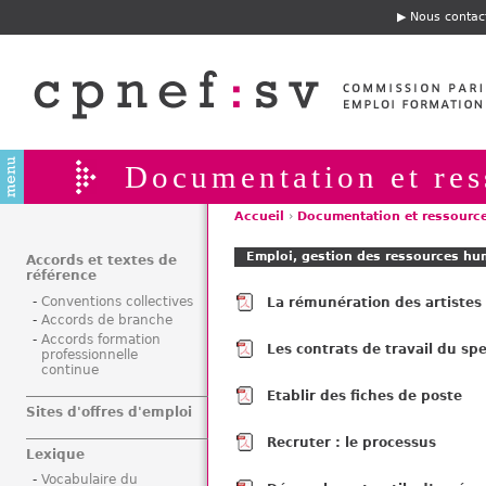
Jump to navigation
Nous contac
E
n
t
ê
t
e
Documentation et res
Accueil
›
Documentation et ressourc
V
Emploi, gestion des ressources hu
o
Accords et textes de
référence
u
Conventions collectives
La rémunération des artistes
s
Accords de branche
ê
Accords formation
Les contrats de travail du sp
t
professionnelle
continue
e
s
Etablir des fiches de poste
Sites d'offres d'emploi
i
c
Recruter : le processus
Lexique
i
Vocabulaire du