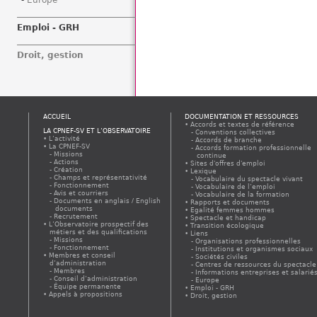
Europe
Emploi - GRH
Droit, gestion
ACCUEIL
DOCUMENTATION ET RESSOURCES
Accords et textes de référence
LA CPNEF-SV ET L’OBSERVATOIRE
Conventions collectives
L’activité
Accords de branche
La CPNEF-SV
Accords formation professionnelle
Missions
continue
Actions
Sites d'offres d'emploi
Création
Lexique
Champs et représentativité
Vocabulaire du spectacle vivant
Fonctionnement
Vocabulaire de l’emploi
Avis et courriers
Vocabulaire de la formation
Documents en anglais / English
Rapports et documents
documents
Egalité femmes hommes
Recrutement
Spectacle et handicap
L’Observatoire prospectif des
Transition écologique
métiers et des qualifications
Liens
Missions
Organisations professionnelles
Fonctionnement
Institutions et organismes sociaux
Membres et conseil
Sociétés civiles
d’administration
Centres de ressources du spectacle
Membres
Informations entreprises et salarié
Conseil d’administration
Europe
Équipe permanente
Emploi - GRH
Appels à propositions
Droit, gestion