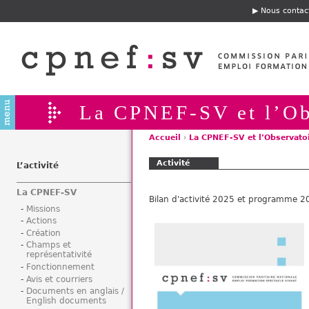
Jump to navigation
Nous contac
E
n
t
ê
t
e
La CPNEF-SV et l’Ob
Accueil
›
La CPNEF-SV et l’Observato
V
Activité
o
L’activité
u
La CPNEF-SV
s
Bilan d'activité 2025 et programme 2
ê
Missions
Actions
t
Création
e
Champs et
s
représentativité
i
Fonctionnement
Avis et courriers
c
Documents en anglais /
i
English documents