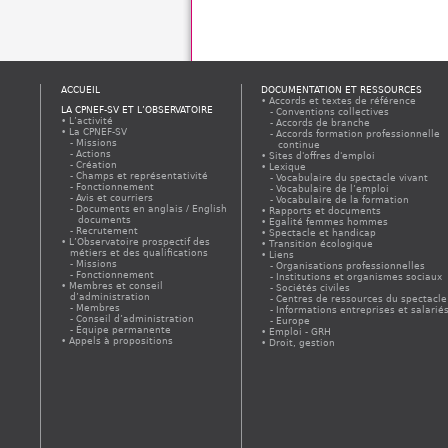
ACCUEIL
DOCUMENTATION ET RESSOURCES
Accords et textes de référence
LA CPNEF-SV ET L’OBSERVATOIRE
Conventions collectives
L’activité
Accords de branche
La CPNEF-SV
Accords formation professionnelle
Missions
continue
Actions
Sites d'offres d'emploi
Création
Lexique
Champs et représentativité
Vocabulaire du spectacle vivant
Fonctionnement
Vocabulaire de l’emploi
Avis et courriers
Vocabulaire de la formation
Documents en anglais / English
Rapports et documents
documents
Egalité femmes hommes
Recrutement
Spectacle et handicap
L’Observatoire prospectif des
Transition écologique
métiers et des qualifications
Liens
Missions
Organisations professionnelles
Fonctionnement
Institutions et organismes sociaux
Membres et conseil
Sociétés civiles
d’administration
Centres de ressources du spectacle
Membres
Informations entreprises et salarié
Conseil d’administration
Europe
Équipe permanente
Emploi - GRH
Appels à propositions
Droit, gestion