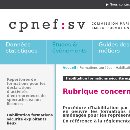
Jump to navigation
Nous contac
E
n
t
ê
t
e
Données
Études &
Guides des
statistiques
évènements
métiers
Accueil
›
Formations agréées
›
Habilita
V
Habilitation formations sécurité exp
o
Répertoires de
formations pour les
u
déclarations
Rubrique concern
s
d'activités
d'entrepreneurs de
ê
spectacles valant
t
licences
Procédure d'habilitation pa
e
en oeuvre les formations à
aménagés pour les représent
Habilitation formations
s
sécurité exploitants
En référence à la réglementa
i
lieux
c