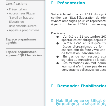
Présentation
i
Certifications
Présentation
Accrocheur Rigger
Suite à la réforme en 2019 du systè
Travail en hauteur
confier par l'Etat l'élaboration du ré
vivants aménagés pour les représentat
Electricien
A partir du 1er avril 2022, tous les o
Responsable sûreté
Appels à propositions
Précisions
L'arrêté du 21 septembre 2015
Espace organismes
spectacles est abrogé depuis l
agréés
La CPNEF-SV, en tant qu'autori
réseau d'organismes de format
aspects afin de faire vivre une
Espace organismes
de formation individualisés.
agréés CQP Electricien
En cas de non respect aux r
signalés au ministère de la cult
Les formations devront perme
leur suivi n'entraine pas de r
conventions collectives ou acco
Demander l'habilitatio
Habilitation au certificat
Formation à la sécurité d