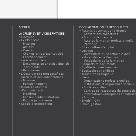
ACCUEIL
DOCUMENTATION ET RESSOURCES
Accords et textes de référence
LA CPNEF-SV ET L’OBSERVATOIRE
Conventions collectives
L’activité
Accords de branche
La CPNEF-SV
Accords formation professionnelle
Missions
continue
Actions
Sites d'offres d'emploi
Création
Lexique
Champs et représentativité
Vocabulaire du spectacle vivant
Fonctionnement
Vocabulaire de l’emploi
Avis et courriers
Vocabulaire de la formation
Documents en anglais / English
Rapports et documents
documents
Egalité femmes hommes
Recrutement
Spectacle et handicap
L’Observatoire prospectif des
Transition écologique
métiers et des qualifications
Liens
Missions
Organisations professionnelles
Fonctionnement
Institutions et organismes sociaux
Membres et conseil
Sociétés civiles
d’administration
Centres de ressources du spectacle
Membres
Informations entreprises et salarié
Conseil d’administration
Europe
Équipe permanente
Emploi - GRH
Appels à propositions
Droit, gestion