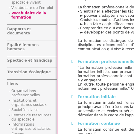
spectacle vivant
La formation professionnelle d
Vocabulaire de l’emploi
- S’entraîner à effectuer les t
Vocabulaire de la
► pouvoir s’adapter : les capa
formation
- Choisir les modes d’actions l
► bien faire / agir efficaceme
- Comprendre ce qui est demandé
Rapports et
► développer des points de vue 
documents
La formation se distingue d
Egalité femmes
disciplinaires déconnectées d
hommes
communication qui vise à rece
Spectacle et handicap
Formation professionnelle
"La formation professionnelle
formation initiale, comprenan
Transition écologique
formation professionnelle cont
s’y engagent.
Liens
En outre, toute personne engag
notamment professionnelle."
C
Organisations
professionnelles
Formation initiale
Institutions et
La formation initiale est l'e
organismes sociaux
principe avant l'entrée dans la
Sociétés civiles
universitaire et écoles supérie
Centres de ressources
dérouler dans le cadre de l'app
du spectacle
Formation continue
Informations
entreprises et salariés
La formation continue est de
engagent).