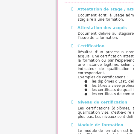
Attestation de stage / at
Document écrit, à usage admini
stagiaire à une formation.
Attestation des acquis
Document délivré au stagiaire 
l'issue de la formation.
Certification
Résultat d’un processus norm
acquis. Une certification atte
la formation ou par l'expérienc
une instance légitime, selon u
indicateur de qualificatio
correspondant.
Exemples de certifications :
les diplômes d'Etat, dé
les titres à visée profe
les certificats de quali
les certificats de compé
Niveau de certification
Les certifications (diplômes,
qualification visé, c’est-à-dir
plus bas. Les niveaux sont défin
Module de formation
Le module de formation est le