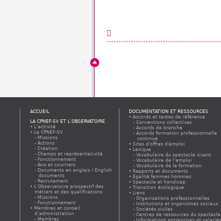
ACCUEIL
DOCUMENTATION ET RESSOURCES
Accords et textes de référence
LA CPNEF-SV ET L’OBSERVATOIRE
Conventions collectives
L’activité
Accords de branche
La CPNEF-SV
Accords formation professionnelle
Missions
continue
Actions
Sites d'offres d'emploi
Création
Lexique
Champs et représentativité
Vocabulaire du spectacle vivant
Fonctionnement
Vocabulaire de l’emploi
Avis et courriers
Vocabulaire de la formation
Documents en anglais / English
Rapports et documents
documents
Egalité femmes hommes
Recrutement
Spectacle et handicap
L’Observatoire prospectif des
Transition écologique
métiers et des qualifications
Liens
Missions
Organisations professionnelles
Fonctionnement
Institutions et organismes sociaux
Membres et conseil
Sociétés civiles
d’administration
Centres de ressources du spectacle
Membres
Informations entreprises et salarié