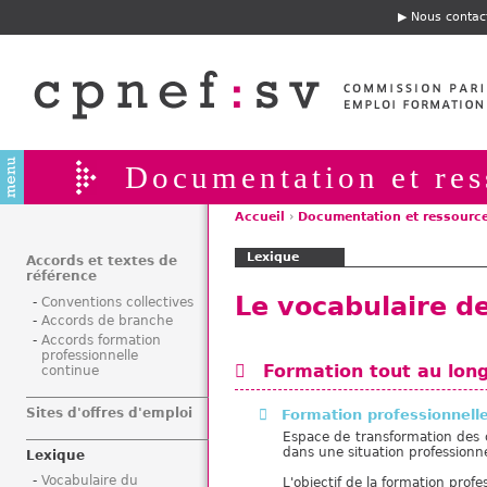
Jump to navigation
Nous contac
E
n
t
ê
t
e
Documentation et res
Accueil
›
Documentation et ressourc
V
Lexique
o
Accords et textes de
référence
u
Le vocabulaire de
Conventions collectives
s
Accords de branche
ê
Accords formation
t
professionnelle
Formation tout au long
continue
e
s
Sites d'offres d'emploi
Formation professionnell
i
Espace de transformation des c
c
dans une situation professionne
Lexique
i
Vocabulaire du
L'objectif de la formation profes