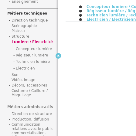
Enseignement
i
Concepteur lumière / Co
Régisseur lumière / Rég
Métiers techniques
Technicien lumière / Te
Electricien / Electricien
Direction technique
Scénographie
Plateau
Structure
Lumière / Electricité
Concepteur lumière
Régisseur lumière
Technicien lumière
Electricien
Son
Vidéo, image
Décors, accessoires
Costume / Coiffure /
Maquillage
Métiers administratifs
Direction de structure
Production, diffusion
Communication,
relations avec le public,
commercialisation,