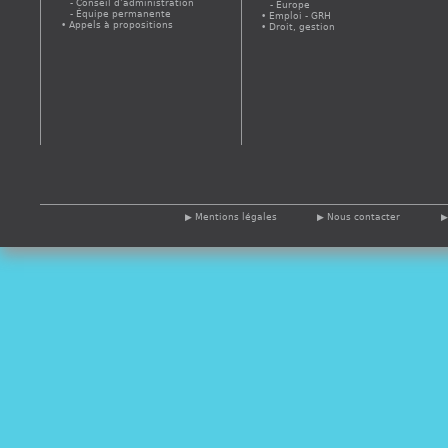
Conseil d’administration
Europe
Équipe permanente
Emploi - GRH
Appels à propositions
Droit, gestion
Mentions légales
Nous contacter