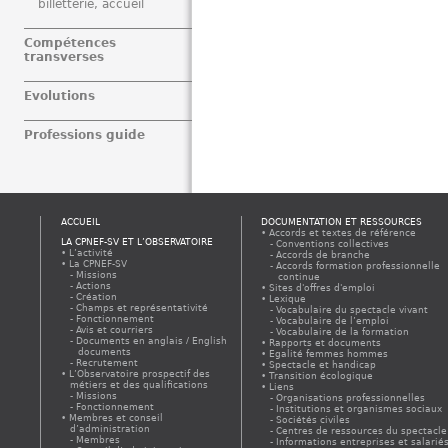
billetterie, accueil
Compétences
transverses
Evolutions
Professions guide
ACCUEIL
DOCUMENTATION ET RESSOURCES
Accords et textes de référence
LA CPNEF-SV ET L’OBSERVATOIRE
Conventions collectives
L’activité
Accords de branche
La CPNEF-SV
Accords formation professionnelle
Missions
continue
Actions
Sites d'offres d'emploi
Création
Lexique
Champs et représentativité
Vocabulaire du spectacle vivant
Fonctionnement
Vocabulaire de l’emploi
Avis et courriers
Vocabulaire de la formation
Documents en anglais / English
Rapports et documents
documents
Egalité femmes hommes
Recrutement
Spectacle et handicap
L’Observatoire prospectif des
Transition écologique
métiers et des qualifications
Liens
Missions
Organisations professionnelles
Fonctionnement
Institutions et organismes sociaux
Membres et conseil
Sociétés civiles
d’administration
Centres de ressources du spectacle
Membres
Informations entreprises et salarié