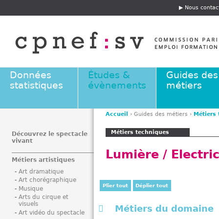
Jump to navigation
Nous contac
E
n
t
ê
t
e
Données
Études &
Guides des
statistiques
évènements
métiers
Accueil
›
Guides des métiers
›
Métiers
V
Métiers techniques
o
Découvrez le spectacle
vivant
u
Lumière / Electric
s
Métiers artistiques
ê
Art dramatique
t
Art chorégraphique
e
Plier tout
Déplier tout
Musique
s
Arts du cirque et
visuels
i
Métiers du domaine
Art vidéo du spectacle
c