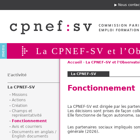
Jump to navigation
Nous contac
E
n
t
ê
t
e
La CPNEF-SV et l’Ob
Accueil
›
La CPNEF-SV et l’Observato
V
La CPNEF-SV
o
L’activité
u
Fonctionnement
La CPNEF-SV
s
ê
Missions
Actions
t
Création
La CPNEF-SV est dirigée par les parten
e
Les décisions sont prises de façon col
Champs et
s
Elle fonctionne de façon autonome, sa
représentativité
i
Fonctionnement
Avis et courriers
c
Les partenaires sociaux impliqués s
générale (2026).
Documents en anglais /
i
English documents