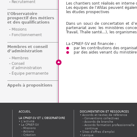
Recrutement
Les chantiers sont réalisés en interne 
Les équipes de l’Afdas peuvent égalem
les études prospectives
L’Observatoire
prospectif des métiers
et des qualifications
Dans un souci de concertation et d’ef
partenariat avec les ministères concer
Missions
Travail, Thalie santé…), les organismes
Fonctionnement
La CPNEF-SV est financée :
Membres et conseil
par les contributions des organisa
d’administration
par des aides venant du ministère
Membres
Conseil
d’administration
Équipe permanente
Appels à propositions
ACCUEIL
DOCUMENTATION ET RESSOURCES
Accords et textes de référence
LA CPNEF-SV ET L’OBSERVATOIRE
Conventions collectives
L’activité
Accords de branche
La CPNEF-SV
Accords formation professionnelle
Missions
continue
Actions
Sites d'offres d'emploi
Création
Lexique