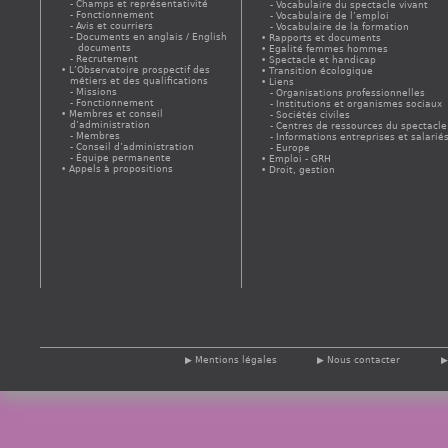
Champs et représentativité
Vocabulaire du spectacle vivant
Fonctionnement
Vocabulaire de l’emploi
Avis et courriers
Vocabulaire de la formation
Documents en anglais / English
Rapports et documents
documents
Egalité femmes hommes
Recrutement
Spectacle et handicap
L’Observatoire prospectif des
Transition écologique
métiers et des qualifications
Liens
Missions
Organisations professionnelles
Fonctionnement
Institutions et organismes sociaux
Membres et conseil
Sociétés civiles
d’administration
Centres de ressources du spectacle
Membres
Informations entreprises et salarié
Conseil d’administration
Europe
Équipe permanente
Emploi - GRH
Appels à propositions
Droit, gestion
Mentions légales
Nous contacter