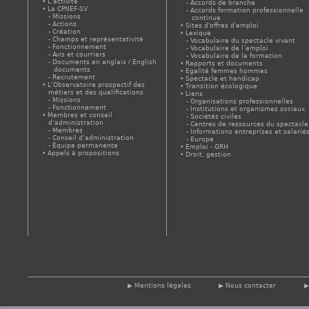
L’activité
Accords de branche
La CPNEF-SV
Accords formation professionnelle
Missions
continue
Actions
Sites d'offres d'emploi
Création
Lexique
Champs et représentativité
Vocabulaire du spectacle vivant
Fonctionnement
Vocabulaire de l’emploi
Avis et courriers
Vocabulaire de la formation
Documents en anglais / English
Rapports et documents
documents
Egalité femmes hommes
Recrutement
Spectacle et handicap
L’Observatoire prospectif des
Transition écologique
métiers et des qualifications
Liens
Missions
Organisations professionnelles
Fonctionnement
Institutions et organismes sociaux
Membres et conseil
Sociétés civiles
d’administration
Centres de ressources du spectacle
Membres
Informations entreprises et salarié
Conseil d’administration
Europe
Équipe permanente
Emploi - GRH
Appels à propositions
Droit, gestion
Mentions légales
Nous contacter