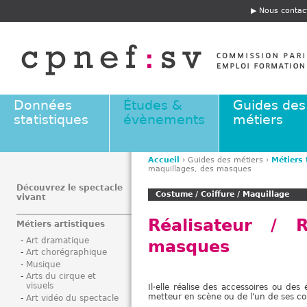
Jump to navigation
Nous contac
E
n
t
ê
t
e
Données
Études &
Guides des
statistiques
évènements
métiers
Accueil
›
Guides des métiers
›
Métiers
maquillages, des masques
V
o
Découvrez le spectacle
Costume / Coiffure / Maquillage
vivant
u
s
Réalisateur / R
Métiers artistiques
ê
Art dramatique
masques
t
Art chorégraphique
e
Musique
s
Arts du cirque et
visuels
Il·elle réalise des accessoires ou des
i
metteur en scène ou de l'un de ses coll
Art vidéo du spectacle
c