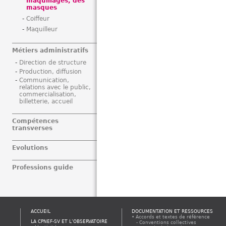
maquillages, des
masques
Coiffeur
Maquilleur
Métiers administratifs
Direction de structure
Production, diffusion
Communication,
relations avec le public,
commercialisation,
billetterie, accueil
Compétences
transverses
Evolutions
Professions guide
ACCUEIL
DOCUMENTATION ET RESSOURCES
Accords et textes de référence
LA CPNEF-SV ET L’OBSERVATOIRE
Conventions collectives