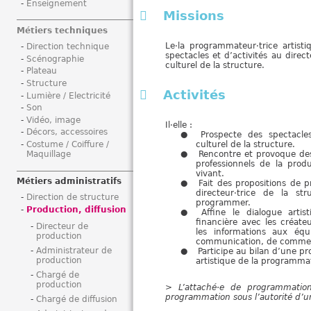
Enseignement
i
Missions
Métiers techniques
Le·la programmateur·trice artisti
Direction technique
spectacles et d’activités au direct
Scénographie
culturel de la structure.
Plateau
Structure
Activités
Lumière / Electricité
Son
Vidéo, image
Il·elle :
Décors, accessoires
Prospecte des spectacles
culturel de la structure.
Costume / Coiffure /
Rencontre et provoque des
Maquillage
professionnels de la prod
vivant.
Métiers administratifs
Fait des propositions de 
directeur·trice de la str
Direction de structure
programmer.
Production, diffusion
Affine le dialogue arti
financière avec les créate
Directeur de
les informations aux équ
production
communication, de commerci
Administrateur de
Participe au bilan d’une pr
production
artistique de la programma
Chargé de
production
> L’attaché·e de programmation
programmation sous l’autorité d’u
Chargé de diffusion