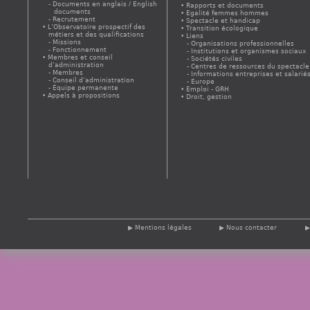
Documents en anglais / English
Rapports et documents
documents
Egalité femmes hommes
Recrutement
Spectacle et handicap
L’Observatoire prospectif des
Transition écologique
métiers et des qualifications
Liens
Missions
Organisations professionnelles
Fonctionnement
Institutions et organismes sociaux
Membres et conseil
Sociétés civiles
d’administration
Centres de ressources du spectacle
Membres
Informations entreprises et salarié
Conseil d’administration
Europe
Équipe permanente
Emploi - GRH
Appels à propositions
Droit, gestion
Mentions légales
Nous contacter