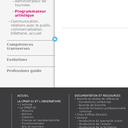
Administrateur de
tournées
Programmateur
artistique
Communication,
relations avec le public,
commercialisation,
billetterie, accueil
Compétences
transverses
Evolutions
Professions guide
ACCUEIL
DOCUMENTATION ET RESSOURCES
Accords et textes de référence
LA CPNEF-SV ET L’OBSERVATOIRE
Conventions collectives
L’activité
Accords de branche
La CPNEF-SV
Accords formation professionnelle
Missions
continue
Actions
Sites d'offres d'emploi
Création
Lexique
Champs et représentativité
Vocabulaire du spectacle vivant
Fonctionnement
Vocabulaire de l’emploi
Avis et courriers
Vocabulaire de la formation