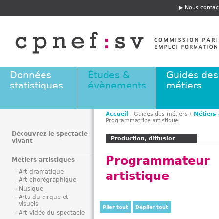
Jump to navigation
Nous contac
E
n
t
ê
t
e
Données
Études &
Guides des
statistiques
évènements
métiers
Accueil
›
Guides des métiers
›
Métiers 
Programmatrice artistique
V
o
Découvrez le spectacle
Production, diffusion
vivant
u
s
Programmateur
Métiers artistiques
ê
Art dramatique
artistique
t
Art chorégraphique
e
Musique
s
Arts du cirque et
visuels
i
Plier tout
Déplier tout
Art vidéo du spectacle
c