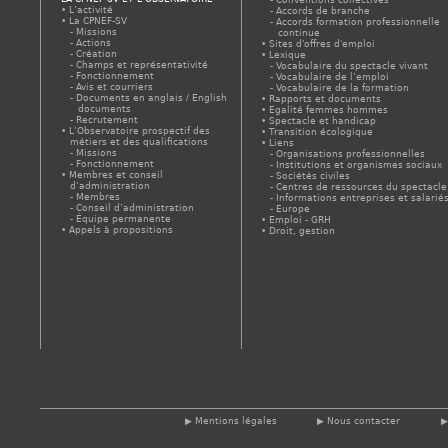
L’activité
Accords de branche
La CPNEF-SV
Accords formation professionnelle
Missions
continue
Actions
Sites d'offres d'emploi
Création
Lexique
Champs et représentativité
Vocabulaire du spectacle vivant
Fonctionnement
Vocabulaire de l’emploi
Avis et courriers
Vocabulaire de la formation
Documents en anglais / English
Rapports et documents
documents
Egalité femmes hommes
Recrutement
Spectacle et handicap
L’Observatoire prospectif des
Transition écologique
métiers et des qualifications
Liens
Missions
Organisations professionnelles
Fonctionnement
Institutions et organismes sociaux
Membres et conseil
Sociétés civiles
d’administration
Centres de ressources du spectacle
Membres
Informations entreprises et salarié
Conseil d’administration
Europe
Équipe permanente
Emploi - GRH
Appels à propositions
Droit, gestion
Mentions légales
Nous contacter