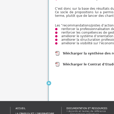
C’est donc sur la base des résultats d
Ce socle de propositions lui a permis
terme, plutôt que de lancer des chant
Les "recommandations/pistes d’action
renforcer la professionnalisation de
renforcer les compétences de gest
améliorer le système d’orientation
améliorer la structuration profess
améliorer la visibilité sur l’économ
Télécharger la synthèse des
Télécharger le Contrat d'Etud
ACCUEIL
DOCUMENTATION ET RESSOURCES
Accords et textes de référence
LA CPNEF-SV ET L’OBSERVATOIRE
Conventions collectives