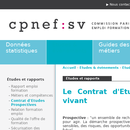
Jump to navigation
Nous contac
E
n
t
ê
t
e
Données
Études &
Guides des
statistiques
évènements
métiers
Accueil
›
Études & évènements
›
Étud
V
Études et rapports
o
Études et rapports
u
Rapport emploi
Le Contrat d'Et
formation
s
Métiers et compétences
ê
vivant
Contrat d'Etudes
t
Prospectives
e
Relation formation
emploi
s
Prospective
: "un ensemble de reche
Qualité de l'offre de
i
pour agir. La démarche prospective
formation
sensibles, des risques, des opportunit
c
Sécurisation des