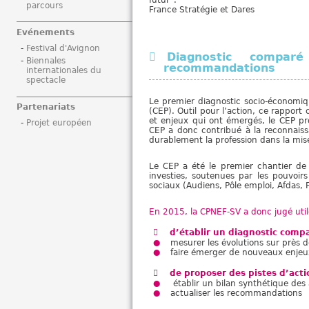
futur".
parcours
i
France Stratégie et Dares
Evénements
Festival d'Avignon
Diagnostic compar
Biennales
recommandations
internationales du
spectacle
Le premier diagnostic socio-économiq
Partenariats
(CEP). Outil pour l’action, ce rapport 
et enjeux qui ont émergés, le CEP pr
Projet européen
CEP a donc contribué à la reconnaiss
durablement la profession dans la mise 
Le CEP a été le premier chantier de 
investies, soutenues par les pouvoirs
sociaux (Audiens, Pôle emploi, Afdas
En 2015, la CPNEF-SV a donc jugé utile
d’établir un diagnostic comp
mesurer les évolutions sur près 
faire émerger de nouveaux enjeu
de proposer des pistes d’acti
établir un bilan synthétique des
actualiser les recommandations