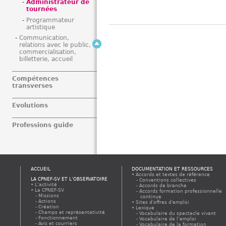
Administrateur de
tournées
Programmateur
artistique
Communication,
relations avec le public,
commercialisation,
billetterie, accueil
Compétences
transverses
Evolutions
Professions guide
ACCUEIL
DOCUMENTATION ET RESSOURCES
Accords et textes de référence
LA CPNEF-SV ET L’OBSERVATOIRE
Conventions collectives
L’activité
Accords de branche
La CPNEF-SV
Accords formation professionnelle
Missions
continue
Actions
Sites d'offres d'emploi
Création
Lexique
Champs et représentativité
Vocabulaire du spectacle vivant
Fonctionnement
Vocabulaire de l’emploi
Avis et courriers
Vocabulaire de la formation