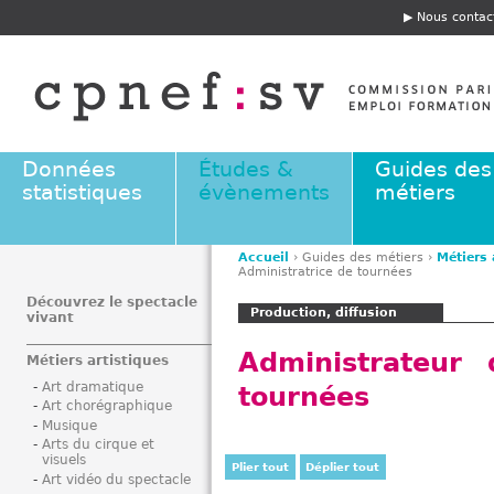
Jump to navigation
Nous contac
E
n
t
ê
t
e
Données
Études &
Guides des
statistiques
évènements
métiers
Accueil
›
Guides des métiers
›
Métiers 
Administratrice de tournées
V
o
Découvrez le spectacle
Production, diffusion
vivant
u
s
Administrateur 
Métiers artistiques
ê
Art dramatique
tournées
t
Art chorégraphique
e
Musique
s
Arts du cirque et
visuels
i
Plier tout
Déplier tout
Art vidéo du spectacle
c