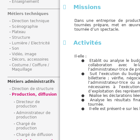
Enseignement
i
Missions
Métiers techniques
Dans une entreprise de productio
Direction technique
tournées prépare, met en œuvre
Scénographie
tournée d’un spectacle.
Plateau
Structure
Activités
Lumière / Electricité
Son
Vidéo, image
Il·elle :
Décors, accessoires
Etablit ou analyse le bud
collaboration avec le·
Costume / Coiffure /
l’administrateur·trice de pr
Maquillage
Suit l’exécution du budge
billetterie ; vérifie, nég
Métiers administratifs
l’administrateur·trice ou
nécessaires à l’exécuti
Direction de structure
d’exploitation des représen
Production, diffusion
Réalise les déclarations lié
Analyse les résultats fi
Directeur de
tournée.
production
Il·elle est présent·e sur le
Administrateur de
production
Chargé de
production
Chargé de diffusion