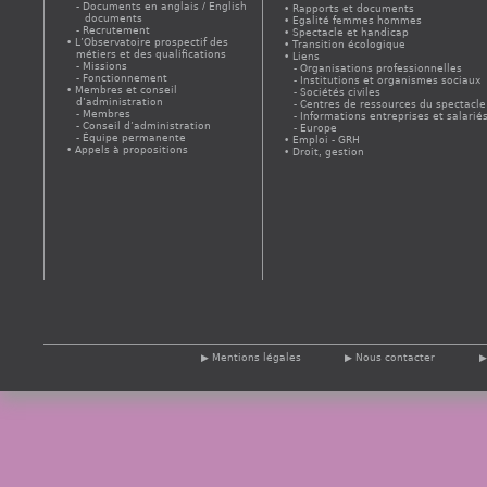
Documents en anglais / English
Rapports et documents
documents
Egalité femmes hommes
Recrutement
Spectacle et handicap
L’Observatoire prospectif des
Transition écologique
métiers et des qualifications
Liens
Missions
Organisations professionnelles
Fonctionnement
Institutions et organismes sociaux
Membres et conseil
Sociétés civiles
d’administration
Centres de ressources du spectacle
Membres
Informations entreprises et salarié
Conseil d’administration
Europe
Équipe permanente
Emploi - GRH
Appels à propositions
Droit, gestion
Mentions légales
Nous contacter