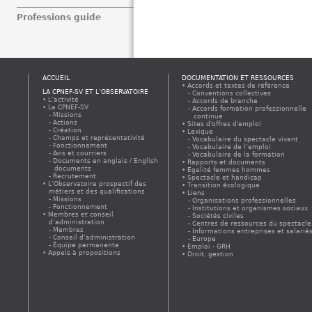
Professions guide
ACCUEIL
DOCUMENTATION ET RESSOURCES
Accords et textes de référence
LA CPNEF-SV ET L’OBSERVATOIRE
Conventions collectives
L’activité
Accords de branche
La CPNEF-SV
Accords formation professionnelle
Missions
continue
Actions
Sites d'offres d'emploi
Création
Lexique
Champs et représentativité
Vocabulaire du spectacle vivant
Fonctionnement
Vocabulaire de l’emploi
Avis et courriers
Vocabulaire de la formation
Documents en anglais / English
Rapports et documents
documents
Egalité femmes hommes
Recrutement
Spectacle et handicap
L’Observatoire prospectif des
Transition écologique
métiers et des qualifications
Liens
Missions
Organisations professionnelles
Fonctionnement
Institutions et organismes sociaux
Membres et conseil
Sociétés civiles
d’administration
Centres de ressources du spectacle
Membres
Informations entreprises et salarié
Conseil d’administration
Europe
Équipe permanente
Emploi - GRH
Appels à propositions
Droit, gestion