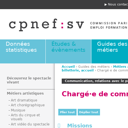
Jump to navigation
Nous contac
E
n
t
ê
t
e
Données
Études &
Guides des
statistiques
évènements
métiers
Accueil
›
Guides des métiers
›
Métiers 
billetterie, accueil
›
Chargé·e de comm
V
o
Découvrez le spectacle
Communication, relations avec le pu
vivant
u
s
Chargé·e de com
Métiers artistiques
ê
Art dramatique
t
Art chorégraphique
e
Musique
Plier tout
Déplier tout
s
Arts du cirque et
visuels
i
Art vidéo du spectacle
Missions
c