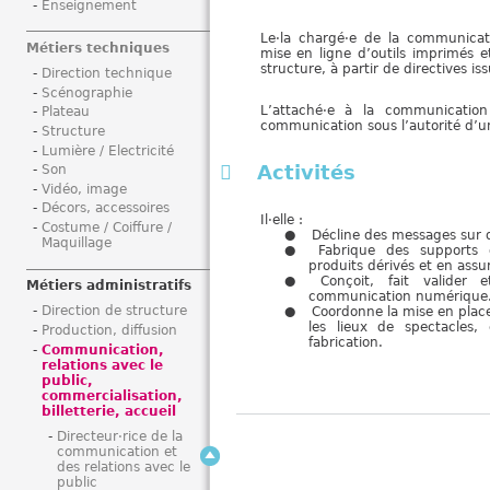
Enseignement
i
Le·la chargé·e de la communicati
Métiers techniques
mise en ligne d’outils imprimés
structure, à partir de directives 
Direction technique
Scénographie
L’attaché·e à la communication
Plateau
communication sous l’autorité d’u
Structure
Lumière / Electricité
Activités
Son
Vidéo, image
Décors, accessoires
Il·elle :
Costume / Coiffure /
Décline des messages sur 
Maquillage
Fabrique des supports
produits dérivés et en assur
Conçoit, fait valide
Métiers administratifs
communication numérique
Direction de structure
Coordonne la mise en place 
les lieux de spectacles,
Production, diffusion
fabrication.
Communication,
relations avec le
public,
commercialisation,
billetterie, accueil
Directeur·rice de la
communication et
des relations avec le
public