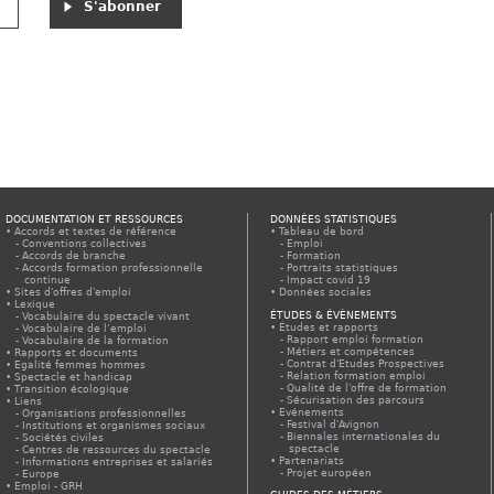
DOCUMENTATION ET RESSOURCES
DONNÉES STATISTIQUES
Accords et textes de référence
Tableau de bord
Conventions collectives
Emploi
Accords de branche
Formation
Accords formation professionnelle
Portraits statistiques
continue
Impact covid 19
Sites d'offres d'emploi
Données sociales
Lexique
ÉTUDES & ÉVÈNEMENTS
Vocabulaire du spectacle vivant
Études et rapports
Vocabulaire de l’emploi
Rapport emploi formation
Vocabulaire de la formation
Métiers et compétences
Rapports et documents
Contrat d'Etudes Prospectives
Egalité femmes hommes
Relation formation emploi
Spectacle et handicap
Qualité de l'offre de formation
Transition écologique
Sécurisation des parcours
Liens
Evénements
Organisations professionnelles
Festival d'Avignon
Institutions et organismes sociaux
Biennales internationales du
Sociétés civiles
spectacle
Centres de ressources du spectacle
Partenariats
Informations entreprises et salariés
Projet européen
Europe
Emploi - GRH