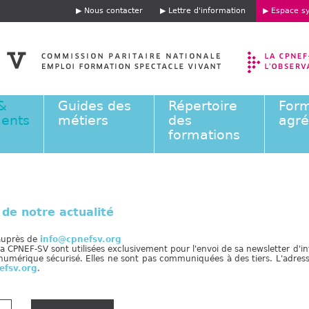
Jump to navigation
Nous contacter
Lettre d'information
Espace sy
E
n
t
ê
t
e
&
Guides des
Répertoire
Form
ents
métiers
des
agr
formations
de notre actualité
 auprès de
info@cpnefsv.org
 CPNEF-SV sont utilisées exclusivement pour l'envoi de sa newsletter d'inf
numérique sécurisé. Elles ne sont pas communiquées à des tiers. L'adress
efsv.org
.