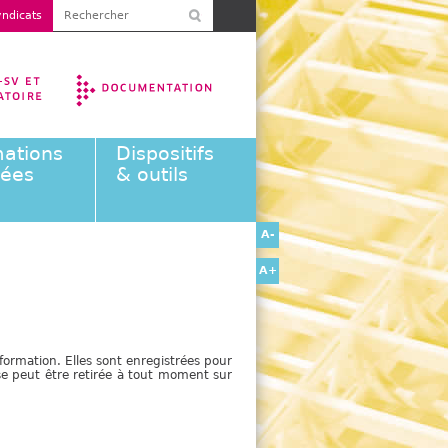
R
ndicats
F
e
o
c
r
h
m
e
u
r
l
ations
Dispositifs
a
c
éées
& outils
i
h
r
e
e
r
-
d
e
+
r
e
c
h
ormation. Elles sont enregistrées pour
e
e peut être retirée à tout moment sur
r
c
h