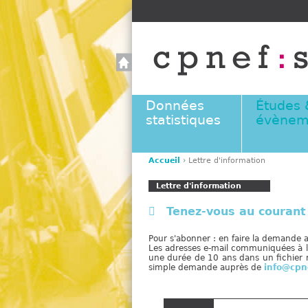
Données
Études 
statistiques
évènem
Accueil
›
Lettre d'information
V
Lettre d'information
o
u
Tenez-vous au courant 
s
ê
Pour s'abonner : en faire la demande
t
Les adresses e-mail communiquées à la
une durée de 10 ans dans un fichier 
e
simple demande auprès de
info@cpn
s
i
c