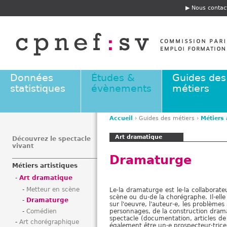
Jump to navigation
Nous contac
E
n
t
ê
t
e
Données
Études &
Guides des
statistiques
évènements
métiers
Accueil
›
Guides des métiers
›
Métiers 
V
Art dramatique
o
Découvrez le spectacle
vivant
u
Dramaturge
s
Métiers artistiques
ê
Art dramatique
t
Metteur en scène
Le·la dramaturge est le·la collaborate
e
scène ou du·de la chorégraphe. Il·ell
Dramaturge
s
sur l'oeuvre, l'auteur·e, les problèmes
Comédien
personnages, de la construction dramat
i
spectacle (documentation, articles de p
Art chorégraphique
c
également être un·e prospecteur·trice d