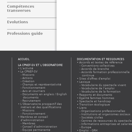
Compétences
transverses
Evolutions
Professions guide
ACCUEIL
DOCUMENTATION ET RESSOURCES
Accords et textes de référence
LA CPNEF-SV ET L’OBSERVATOIRE
Conventions collectives
L’activité
Accords de branche
La CPNEF-SV
Accords formation professionnelle
Missions
continue
Actions
Sites d'offres d'emploi
Création
Lexique
Champs et représentativité
Vocabulaire du spectacle vivant
Fonctionnement
Vocabulaire de l’emploi
Avis et courriers
Vocabulaire de la formation
Documents en anglais / English
Rapports et documents
documents
Egalité femmes hommes
Recrutement
Spectacle et handicap
L’Observatoire prospectif des
Transition écologique
métiers et des qualifications
Liens
Missions
Organisations professionnelles
Fonctionnement
Institutions et organismes sociaux
Membres et conseil
Sociétés civiles
d’administration
Centres de ressources du spectacle
Membres
Informations entreprises et salarié
Conseil d’administration
Europe
Équipe permanente
Emploi - GRH