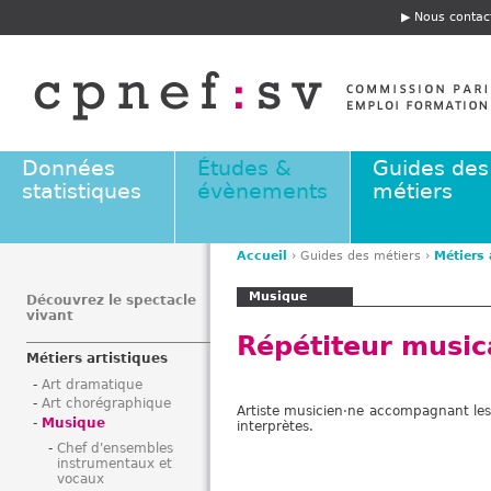
Jump to navigation
Nous contac
E
n
t
ê
t
e
Données
Études &
Guides des
statistiques
évènements
métiers
Accueil
›
Guides des métiers
›
Métiers 
V
Musique
o
Découvrez le spectacle
vivant
u
Répétiteur musica
s
Métiers artistiques
ê
Art dramatique
t
Art chorégraphique
Artiste musicien·ne accompagnant les a
e
Musique
interprètes.
s
Chef d'ensembles
i
instrumentaux et
vocaux
c