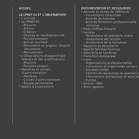
ACCUEIL
DOCUMENTATION ET RESSOURCES
Accords et textes de référence
LA CPNEF-SV ET L’OBSERVATOIRE
Conventions collectives
L’activité
Accords de branche
La CPNEF-SV
Accords formation professionnelle
Missions
continue
Actions
Sites d'offres d'emploi
Création
Lexique
Champs et représentativité
Vocabulaire du spectacle vivant
Fonctionnement
Vocabulaire de l’emploi
Avis et courriers
Vocabulaire de la formation
Documents en anglais / English
Rapports et documents
documents
Egalité femmes hommes
Recrutement
Spectacle et handicap
L’Observatoire prospectif des
Transition écologique
métiers et des qualifications
Liens
Missions
Organisations professionnelles
Fonctionnement
Institutions et organismes sociaux
Membres et conseil
Sociétés civiles
d’administration
Centres de ressources du spectacle
Membres
Informations entreprises et salarié
Conseil d’administration
Europe
Équipe permanente
Emploi - GRH
Appels à propositions
Droit, gestion