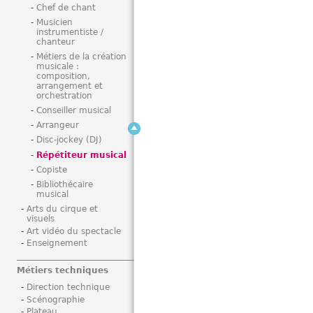
Chef de chant
i
Musicien
instrumentiste /
chanteur
Métiers de la création
musicale :
composition,
arrangement et
orchestration
Conseiller musical
Arrangeur
Disc-jockey (DJ)
Répétiteur musical
Copiste
Bibliothécaire
musical
Arts du cirque et
visuels
Art vidéo du spectacle
Enseignement
Métiers techniques
Direction technique
Scénographie
Plateau