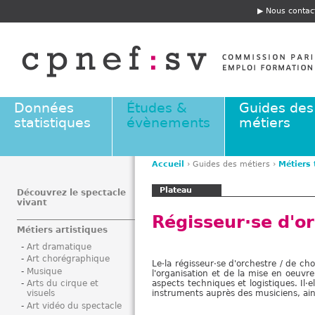
Jump to navigation
Nous contac
E
n
t
ê
t
e
Données
Études &
Guides des
statistiques
évènements
métiers
Accueil
›
Guides des métiers
›
Métiers
V
Plateau
o
Découvrez le spectacle
vivant
u
Régisseur·se d'o
s
Métiers artistiques
ê
Art dramatique
t
Art chorégraphique
Le·la régisseur·se d'orchestre / de ch
e
Musique
l'organisation et de la mise en oeuvre
s
aspects techniques et logistiques. Il·
Arts du cirque et
instruments auprès des musiciens, ain
visuels
i
Art vidéo du spectacle
c