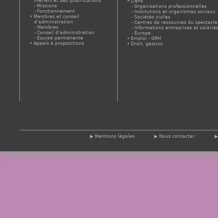
métiers et des qualifications
Liens
Missions
Organisations professionnelles
Fonctionnement
Institutions et organismes sociaux
Membres et conseil
Sociétés civiles
d’administration
Centres de ressources du spectacle
Membres
Informations entreprises et salarié
Conseil d’administration
Europe
Équipe permanente
Emploi - GRH
Appels à propositions
Droit, gestion
Mentions légales
Nous contacter