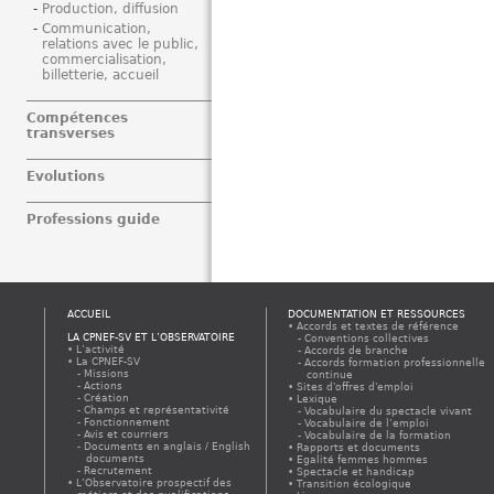
Production, diffusion
Communication,
relations avec le public,
commercialisation,
billetterie, accueil
Compétences
transverses
Evolutions
Professions guide
ACCUEIL
DOCUMENTATION ET RESSOURCES
Accords et textes de référence
LA CPNEF-SV ET L’OBSERVATOIRE
Conventions collectives
L’activité
Accords de branche
La CPNEF-SV
Accords formation professionnelle
Missions
continue
Actions
Sites d'offres d'emploi
Création
Lexique
Champs et représentativité
Vocabulaire du spectacle vivant
Fonctionnement
Vocabulaire de l’emploi
Avis et courriers
Vocabulaire de la formation
Documents en anglais / English
Rapports et documents
documents
Egalité femmes hommes
Recrutement
Spectacle et handicap
L’Observatoire prospectif des
Transition écologique