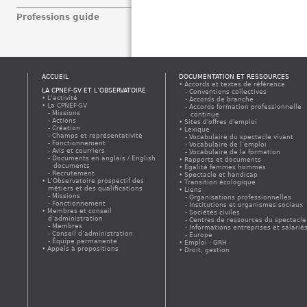
Professions guide
ACCUEIL
DOCUMENTATION ET RESSOURCES
Accords et textes de référence
LA CPNEF-SV ET L’OBSERVATOIRE
Conventions collectives
L’activité
Accords de branche
La CPNEF-SV
Accords formation professionnelle
Missions
continue
Actions
Sites d'offres d'emploi
Création
Lexique
Champs et représentativité
Vocabulaire du spectacle vivant
Fonctionnement
Vocabulaire de l’emploi
Avis et courriers
Vocabulaire de la formation
Documents en anglais / English
Rapports et documents
documents
Egalité femmes hommes
Recrutement
Spectacle et handicap
L’Observatoire prospectif des
Transition écologique
métiers et des qualifications
Liens
Missions
Organisations professionnelles
Fonctionnement
Institutions et organismes sociaux
Membres et conseil
Sociétés civiles
d’administration
Centres de ressources du spectacle
Membres
Informations entreprises et salarié
Conseil d’administration
Europe
Équipe permanente
Emploi - GRH
Appels à propositions
Droit, gestion