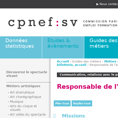
Jump to navigation
Nous contac
E
n
t
ê
t
e
Données
Études &
Guides des
statistiques
évènements
métiers
Accueil
›
Guides des métiers
›
Métiers 
billetterie, accueil
›
Responsable de l'a
V
o
Découvrez le spectacle
Communication, relations avec le pu
vivant
u
s
Responsable de l'
Métiers artistiques
ê
Art dramatique
t
Art chorégraphique
e
Musique
Plier tout
Déplier tout
s
Arts du cirque et
visuels
i
Art vidéo du spectacle
Missions
c