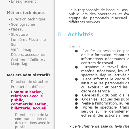
Enseignement
i
Le·la responsable de l’accueil ass
Métiers techniques
public lors des spectacles et 
équipe de personnels d’accueil 
Direction technique
différents services.
Scénographie
Plateau
Activités
Structure
Lumière / Electricité
Son
Il·elle :
Vidéo, image
Planifie les besoins en per
Décors, accessoires
de leur formation, élabore 
informations nécessaires 
Costume / Coiffure /
contrats de travail.
Maquillage
Organise le travail des 
matériel nécessaire, les i
spectacle, depuis l’arrivée
Métiers administratifs
Tient informés le cadre 
Direction de structure
ainsi que les personnels d
Production, diffusion
ou extérieur et prend les
cadre de service.
Communication,
Gère les flux du public à l’
relations avec le
Organise l’accueil des publ
public,
Veille à l’information, au 
commercialisation,
Après le spectacle, tran
billetterie, accueil
service sur le dérouleme
Directeur·rice de la
échéant, des actions à men
communication et
des relations avec le
>
Le·la chef·fe de salle ou le·la ch
public