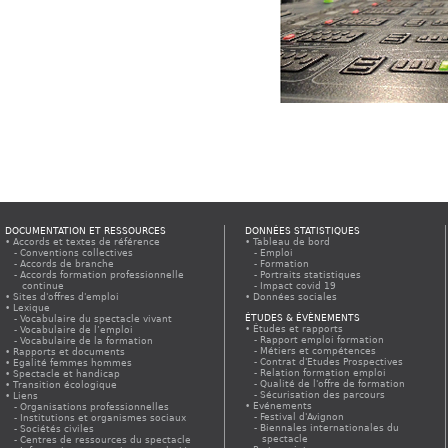
DOCUMENTATION ET RESSOURCES
DONNÉES STATISTIQUES
Accords et textes de référence
Tableau de bord
Conventions collectives
Emploi
Accords de branche
Formation
Accords formation professionnelle
Portraits statistiques
continue
Impact covid 19
Sites d'offres d'emploi
Données sociales
Lexique
ÉTUDES & ÉVÈNEMENTS
Vocabulaire du spectacle vivant
Études et rapports
Vocabulaire de l’emploi
Rapport emploi formation
Vocabulaire de la formation
Métiers et compétences
Rapports et documents
Contrat d'Etudes Prospectives
Egalité femmes hommes
Relation formation emploi
Spectacle et handicap
Qualité de l'offre de formation
Transition écologique
Sécurisation des parcours
Liens
Evénements
Organisations professionnelles
Festival d'Avignon
Institutions et organismes sociaux
Biennales internationales du
Sociétés civiles
spectacle
Centres de ressources du spectacle