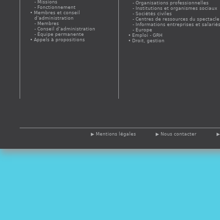
Missions
Organisations professionnelles
Fonctionnement
Institutions et organismes sociaux
Membres et conseil
Sociétés civiles
d’administration
Centres de ressources du spectacle
Membres
Informations entreprises et salarié
Conseil d’administration
Europe
Équipe permanente
Emploi - GRH
Appels à propositions
Droit, gestion
Mentions légales
Nous contacter