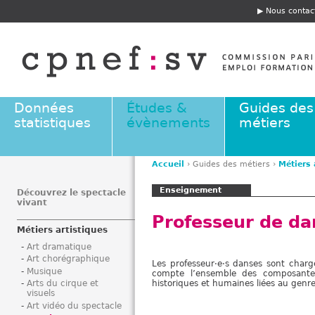
Jump to navigation
Nous contac
E
n
t
ê
t
e
Données
Études &
Guides des
statistiques
évènements
métiers
Accueil
›
Guides des métiers
›
Métiers 
V
Enseignement
o
Découvrez le spectacle
vivant
u
Professeur de da
s
Métiers artistiques
ê
Art dramatique
t
Art chorégraphique
Les professeur·e·s danses sont char
e
Musique
compte l’ensemble des composantes 
s
historiques et humaines liées au gen
Arts du cirque et
visuels
i
Art vidéo du spectacle
c