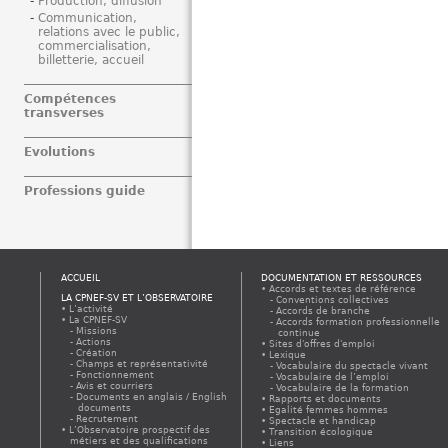
Production, diffusion
Communication,
relations avec le public,
commercialisation,
billetterie, accueil
Compétences
transverses
Evolutions
Professions guide
ACCUEIL
DOCUMENTATION ET RESSOURCES
Accords et textes de référence
LA CPNEF-SV ET L’OBSERVATOIRE
Conventions collectives
L’activité
Accords de branche
La CPNEF-SV
Accords formation professionnelle
Missions
continue
Actions
Sites d'offres d'emploi
Création
Lexique
Champs et représentativité
Vocabulaire du spectacle vivant
Fonctionnement
Vocabulaire de l’emploi
Avis et courriers
Vocabulaire de la formation
Documents en anglais / English
Rapports et documents
documents
Egalité femmes hommes
Recrutement
Spectacle et handicap
L’Observatoire prospectif des
Transition écologique
métiers et des qualifications
Liens