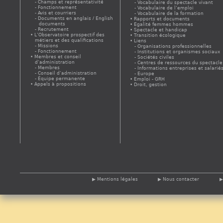
Champs et représentativité
Vocabulaire du spectacle vivant
Fonctionnement
Vocabulaire de l’emploi
Avis et courriers
Vocabulaire de la formation
Documents en anglais / English
Rapports et documents
documents
Egalité femmes hommes
Recrutement
Spectacle et handicap
L’Observatoire prospectif des
Transition écologique
métiers et des qualifications
Liens
Missions
Organisations professionnelles
Fonctionnement
Institutions et organismes sociaux
Membres et conseil
Sociétés civiles
d’administration
Centres de ressources du spectacle
Membres
Informations entreprises et salarié
Conseil d’administration
Europe
Équipe permanente
Emploi - GRH
Appels à propositions
Droit, gestion
Mentions légales
Nous contacter