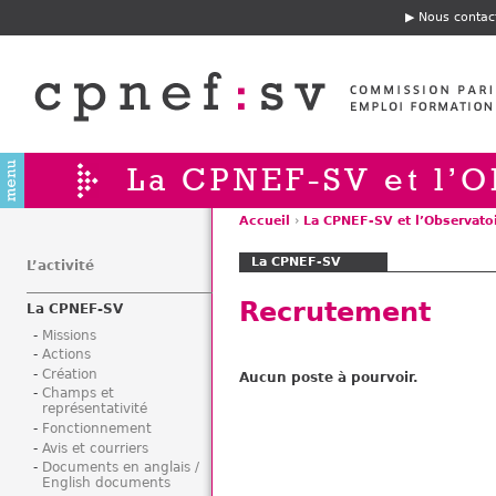
Jump to navigation
Nous contac
E
n
t
ê
t
e
La CPNEF-SV et l’O
Accueil
›
La CPNEF-SV et l’Observato
V
La CPNEF-SV
o
L’activité
u
Recrutement
La CPNEF-SV
s
ê
Missions
Actions
t
Création
Aucun poste à pourvoir.
e
Champs et
s
représentativité
i
Fonctionnement
Avis et courriers
c
Documents en anglais /
i
English documents