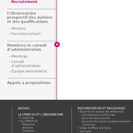
Recrutement
L’Observatoire
prospectif des métiers
et des qualifications
Missions
Fonctionnement
Membres et conseil
d’administration
Membres
Conseil
d’administration
Équipe permanente
Appels à propositions
ACCUEIL
DOCUMENTATION ET RESSOURCES
Accords et textes de référence
LA CPNEF-SV ET L’OBSERVATOIRE
Conventions collectives
L’activité
Accords de branche
La CPNEF-SV
Accords formation professionnelle
Missions
continue
Actions
Sites d'offres d'emploi
Création
Lexique