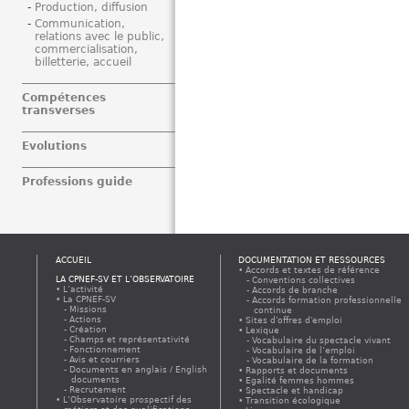
Production, diffusion
Communication,
relations avec le public,
commercialisation,
billetterie, accueil
Compétences
transverses
Evolutions
Professions guide
ACCUEIL
DOCUMENTATION ET RESSOURCES
Accords et textes de référence
LA CPNEF-SV ET L’OBSERVATOIRE
Conventions collectives
L’activité
Accords de branche
La CPNEF-SV
Accords formation professionnelle
Missions
continue
Actions
Sites d'offres d'emploi
Création
Lexique
Champs et représentativité
Vocabulaire du spectacle vivant
Fonctionnement
Vocabulaire de l’emploi
Avis et courriers
Vocabulaire de la formation
Documents en anglais / English
Rapports et documents
documents
Egalité femmes hommes
Recrutement
Spectacle et handicap
L’Observatoire prospectif des
Transition écologique