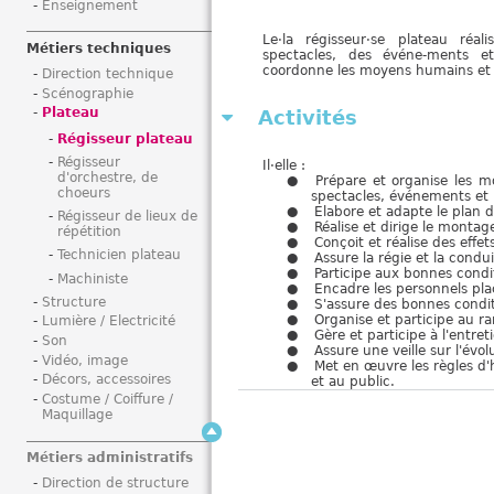
Enseignement
i
Le·la régisseur·se plateau réal
Métiers techniques
spectacles, des événe-ments et
coordonne les moyens humains et ma
Direction technique
Scénographie
Plateau
Activités
Régisseur plateau
Régisseur
Il·elle :
d'orchestre, de
Prépare et organise les mo
choeurs
spectacles, événements et m
Elabore et adapte le plan 
Régisseur de lieux de
Réalise et dirige le monta
répétition
Conçoit et réalise des eff
Technicien plateau
Assure la régie et la cond
Participe aux bonnes condit
Machiniste
Encadre les personnels plac
Structure
S'assure des bonnes condit
Organise et participe au r
Lumière / Electricité
Gère et participe à l'entr
Son
Assure une veille sur l'év
Vidéo, image
Met en œuvre les règles d'
Décors, accessoires
et au public.
Costume / Coiffure /
Maquillage
Métiers administratifs
Direction de structure