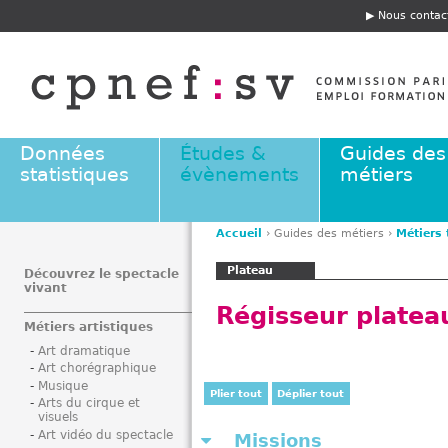
Jump to navigation
Nous contac
E
n
t
ê
t
e
Données
Études &
Guides des
statistiques
évènements
métiers
Accueil
›
Guides des métiers
›
Métiers
V
Plateau
o
Découvrez le spectacle
vivant
u
Régisseur platea
s
Métiers artistiques
ê
Art dramatique
t
Art chorégraphique
e
Musique
Plier tout
Déplier tout
s
Arts du cirque et
visuels
i
Art vidéo du spectacle
Missions
c