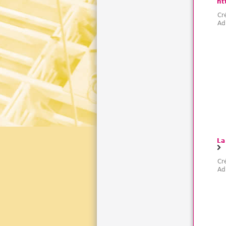
ht
Cr
Ad
La
Cr
Ad