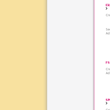
Ek
Cr
Se
Ad
FS
Cr
Ad
SM