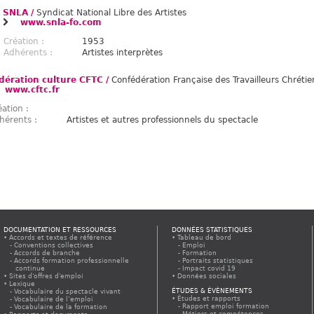
SNLA /
Syndicat National Libre des Artistes
www.snla-fo.com
Création :
1953
Adhérents :
Artistes interprètes
dération culture CFTC /
Confédération Française des Travailleurs Chrétie
www.cftc.fr
éation :
hérents :
Artistes et autres professionnels du spectacle
DOCUMENTATION ET RESSOURCES
DONNÉES STATISTIQUES
Accords et textes de référence
Tableau de bord
Conventions collectives
Emploi
Accords de branche
Formation
Accords formation professionnelle
Portraits statistiques
continue
Impact covid 19
Sites d'offres d'emploi
Données sociales
Lexique
ÉTUDES & ÉVÈNEMENTS
Vocabulaire du spectacle vivant
Études et rapports
Vocabulaire de l’emploi
Rapport emploi formation
Vocabulaire de la formation
Métiers et compétences