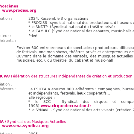
hoscènes
www.prodiss.org
éation :
2024. Rassemble 3 organisations :
* PRODISS (syndicat national des producteurs, diffuseurs e
* le SNDTP (Syndicat national du théâtre privé)
* le CAMULC (Syndicat national des cabarets, music-halls e
cteur :
Privé
hérents :
Environ 600 entrepreneurs de spectacles : producteurs, diffuseur
de festivals, one man shows, théâtres privés et entrepreneurs de
Ouvrant dans le domaine des variétés, des musiques actuelles 
musicales, etc.), du théâtre, du cabaret et music-hall
ICPA/
Fédération des structures indépendantes de création et production 
éation :
hérents :
La FSICPA a environ 800 adhérents : compagnies, bureaux
et indépendants, festivals, lieux coopératifs...
Elle regroupe :
* le SCC - Syndicat des cirques et compagn
1998)
www.cirquedecreation.fr
* le SYNAVI - Syndicat national des arts vivants (créatio
A /
Syndicat des Musiques Actuelles
www.sma-syndicat.org