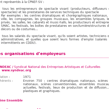
nt représentés à la CPNEF-SV :
tous les entrepreneurs de spectacle vivant (producteurs, diffuseurs 
spectacles) et les prestataires de services techniques du spectacle
Par exemples : les centres dramatiques et chorégraphiques nationaux, l
ville, les compagnies, les groupes musicaux,
les ensembles lyriques,
l
privés, les salles, les cabarets et music-halls, les producteurs et entrepr
SMAC, les festivals, les boîtes de prestataires en son/lumière/structures d
décors ou de costumes…
tous les salariés du spectacle vivant, qu'ils soient artistes, technicien
administratives, et quelles que soient leurs formes d'emploi (salari
intermittents en CDDU).
es organisations d’employeurs
NDEAC /
Syndicat National des Entreprises Artistiques et Culturelles
www.syndeac.org
éation :
1971
hérents :
Environ 750 : centres dramatiques nationaux, scènes 
nationaux, scènes conventionnées, ensembles musica
actuelles, festivals, lieux de production et de diffusio
plastiques et graphiques.
ène Ensemble