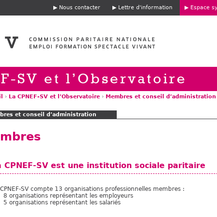
Jump to navigation
Nous contacter
Lettre d'information
Espace sy
E
n
t
ê
t
e
F-SV et l’Observatoire
l
›
La CPNEF-SV et l’Observatoire
›
Membres et conseil d’administration
res et conseil d’administration
mbres
a CPNEF-SV est une institution sociale paritaire
 CPNEF-SV compte 13 organisations professionnelles membres :
8 organisations représentant les employeurs
5 organisations représentant les salariés