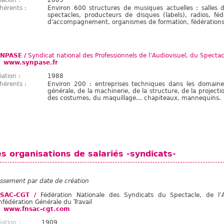
éation :
2005
hérents :
Environ 600 structures de musiques actuelles : salles d
spectacles, producteurs de disques (labels), radios, fé
d'accompagnement, organismes de formation, fédération
NPASE /
Syndicat national des Professionnels de l’Audiovisuel, du Specta
www.synpase.fr
éation :
1988
hérents :
Environ 200 : entreprises techniques dans les domaine
générale, de la machinerie, de la structure, de la projecti
des costumes, du maquillage… chapiteaux, mannequins.
es organisations de salariés -syndicats-
assement par date de création
SAC-CGT /
Fédération Nationale des Syndicats du Spectacle, de l’Au
nfédération Générale du Travail
www.fnsac-cgt.com
éation :
1909