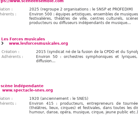
tps://www.sceneensemble.com
éation :
2025 (regroupe 2 organisations : le SNSP et PROFEDIM)
hérents :
Environ 500 : équipes artistiques, ensembles de musiques
festivalières, théâtres de ville, centres culturels, scè
producteurs ou diffuseurs indépendants de musique…
Les Forces musicales
www.lesforcesmusicales.org
Création :
2015 (syndicat né de la fusion de la CPDO et du Synol
Adhérents :
Environ 50 : orchestres symphoniques et lyriques, o
diffusion…
 scène indépendante
www.spectacle-snes.org
éation :
1920 (anciennement : le SNES)
hérents :
Environ 415 : producteurs, entrepreneurs de tournée
(théâtres, lieux, cirques) et festivales, dans toutes les dis
humour, danse, opéra, musique, cirque, jeune public etc.)