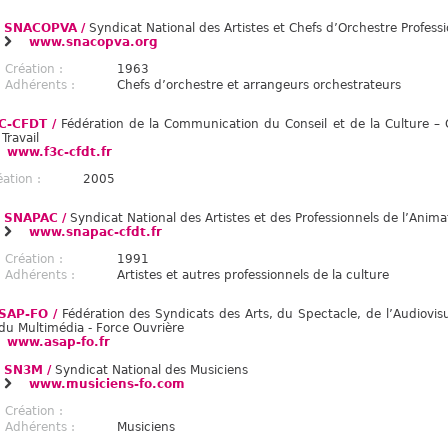
SNACOPVA /
Syndicat National des Artistes et Chefs d’Orchestre Profess
www.snacopva.org
Création :
1963
Adhérents :
Chefs d’orchestre et arrangeurs orchestrateurs
C-CFDT /
Fédération de la Communication du Conseil et de la Culture –
Travail
www.f3c-cfdt.fr
éation :
2005
SNAPAC /
Syndicat National des Artistes et des Professionnels de l’Anima
www.snapac-cfdt.fr
Création :
1991
Adhérents :
Artistes et autres professionnels de la culture
SAP-FO /
Fédération des Syndicats des Arts, du Spectacle, de l’Audiovis
 du Multimédia - Force Ouvrière
www.asap-fo.fr
SN3M /
Syndicat National des Musiciens
www.musiciens-fo.com
Création :
Adhérents :
Musiciens