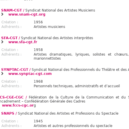
SNAM-CGT /
Syndicat National des Artistes Musiciens
www.snam-cgt.org
Création :
1956
Adhérents :
Artistes musiciens
SFA-CGT /
Syndicat National des Artistes interprètes
www.sfa-cgt.fr
Création :
1958
Adhérents :
Artistes dramatiques, lyriques, solistes et chœurs
marionnettistes
SYNPTAC-CGT /
Syndicat National des Professionnels du Théâtre et des A
www.synptac-cgt.com
Création :
1968
Adhérents :
Personnels techniques, administratifs et d’accueil
CS-CGE-CGC /
Fédération de la Culture de la Communication et du S
Encadrement – Confédération Générale des Cadres
www.fccs-cgc.or
g
SNAPS /
Syndicat National des Artistes et Professions du Spectacle
Création :
1945
Adhérents :
Artistes et autres professionnels du spectacle