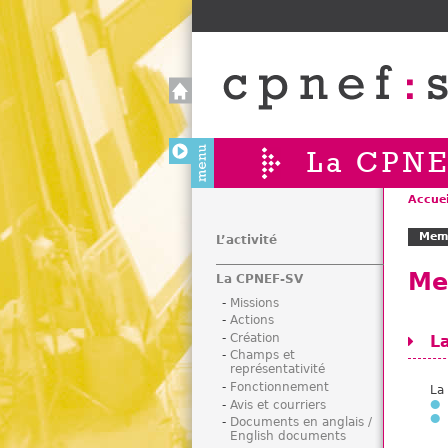
La CPNE
Accuei
V
Memb
o
L’activité
u
Me
La CPNEF-SV
s
ê
Missions
Actions
t
Création
L
e
Champs et
s
représentativité
i
Fonctionnement
La
Avis et courriers
c
Documents en anglais /
i
English documents