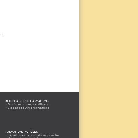
ns
RÉPERTOIRE DES FORMATIONS
Diplômes, titres, certificats...
Stages et autres formations
FORMATIONS AGRÉÉES
Répertoires de formations pour les