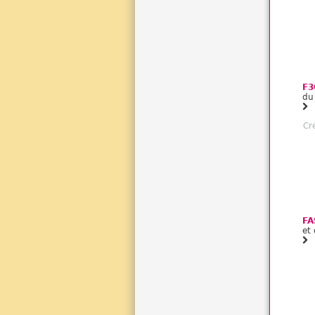
F3
du 
Cr
FA
et