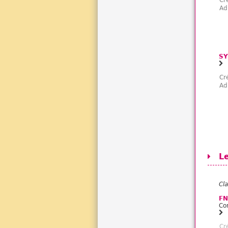
Cr
Ad
SY
Cr
Ad
L
Cl
FN
Co
Cr