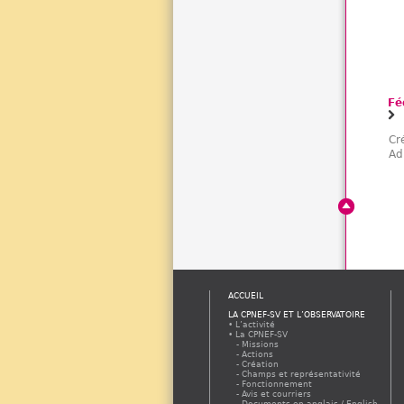
Fé
Cr
Ad
ACCUEIL
LA CPNEF-SV ET L’OBSERVATOIRE
L’activité
La CPNEF-SV
Missions
Actions
Création
Champs et représentativité
Fonctionnement
Avis et courriers
Documents en anglais / English