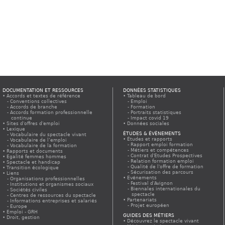
DOCUMENTATION ET RESSOURCES
DONNÉES STATISTIQUES
Accords et textes de référence
Tableau de bord
Conventions collectives
Emploi
Accords de branche
Formation
Accords formation professionnelle
Portraits statistiques
continue
Impact covid 19
Sites d'offres d'emploi
Données sociales
Lexique
ÉTUDES & ÉVÈNEMENTS
Vocabulaire du spectacle vivant
Études et rapports
Vocabulaire de l’emploi
Rapport emploi formation
Vocabulaire de la formation
Métiers et compétences
Rapports et documents
Contrat d'Etudes Prospectives
Egalité femmes hommes
Relation formation emploi
Spectacle et handicap
Qualité de l'offre de formation
Transition écologique
Sécurisation des parcours
Liens
Evénements
Organisations professionnelles
Festival d'Avignon
Institutions et organismes sociaux
Biennales internationales du
Sociétés civiles
spectacle
Centres de ressources du spectacle
Partenariats
Informations entreprises et salariés
Projet européen
Europe
Emploi - GRH
GUIDES DES MÉTIERS
Droit, gestion
Découvrez le spectacle vivant