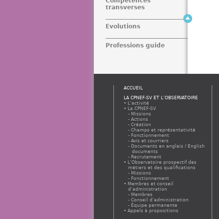
Compétences
transverses
Evolutions
Professions guide
ACCUEIL
LA CPNEF-SV ET L’OBSERVATOIRE
L’activité
La CPNEF-SV
Missions
Actions
Création
Champs et représentativité
Fonctionnement
Avis et courriers
Documents en anglais / English
documents
Recrutement
L’Observatoire prospectif des
métiers et des qualifications
Missions
Fonctionnement
Membres et conseil
d’administration
Membres
Conseil d’administration
Équipe permanente
Appels à propositions