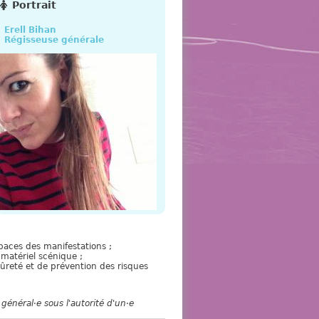
e
Portrait
Erell Bihan
Régisseuse générale
paces des manifestations ;
 matériel scénique ;
sûreté et de prévention des risques
 général
·
e sous l'autorité d'un
·
e