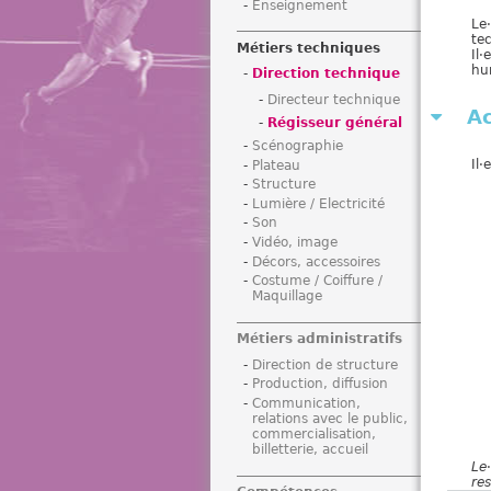
Enseignement
i
Le·
te
Métiers techniques
Il·
hu
Direction technique
Directeur technique
Ac
Régisseur général
Scénographie
Il·e
Plateau
Structure
Lumière / Electricité
Son
Vidéo, image
Décors, accessoires
Costume / Coiffure /
Maquillage
Métiers administratifs
Direction de structure
Production, diffusion
Communication,
relations avec le public,
commercialisation,
billetterie, accueil
Le
·
re