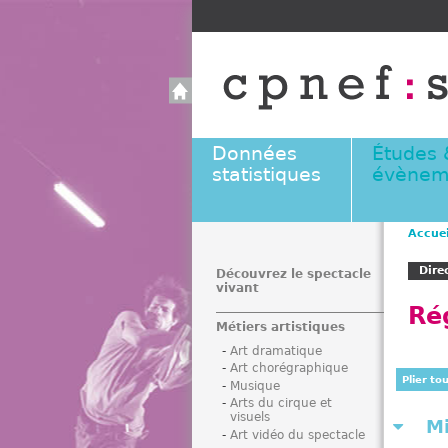
Données
Études 
statistiques
évènem
Accuei
V
Dire
o
Découvrez le spectacle
vivant
u
Ré
s
Métiers artistiques
ê
Art dramatique
t
Art chorégraphique
e
Plier to
Musique
s
Arts du cirque et
visuels
i
M
Art vidéo du spectacle
c