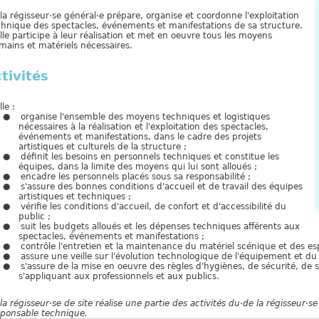
la régisseur·se général·e prépare, organise et coordonne l'exploitation
chnique des spectacles, événements et manifestations de sa structure.
elle participe à leur réalisation et met en oeuvre tous les moyens
mains et matériels nécessaires.
tivités
lle :
organise l'ensemble des moyens techniques et logistiques
nécessaires à la réalisation et l'exploitation des spectacles,
événements et manifestations, dans le cadre des projets
artistiques et culturels de la structure ;
définit les besoins en personnels techniques et constitue les
équipes, dans la limite des moyens qui lui sont alloués ;
encadre les personnels placés sous sa responsabilité ;
s'assure des bonnes conditions d'accueil et de travail des équipes
artistiques et techniques ;
vérifie les conditions d'accueil, de confort et d'accessibilité du
public ;
suit les budgets alloués et les dépenses techniques afférents aux
spectacles, événements et manifestations ;
contrôle l'entretien et la maintenance du matériel scénique et des es
assure une veille sur l'évolution technologique de l'équipement et du
s'assure de la mise en oeuvre des règles d'hygiènes, de sécurité, de 
s'appliquant aux professionnels et aux publics.
la régisseur
·
se de site réalise une partie des activités du
·
de la régisseur
·
se
sponsable technique.