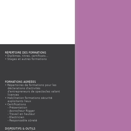
RÉPERTOIRE DES FORMATIONS
Diplômes, titres, certificats...
Stages et autres formations
FORMATIONS AGRÉÉES
Répertoires de formations pour les
déclarations d'activités
d'entrepreneurs de spectacles valant
licences
Habilitation formations sécurité
exploitants lieux
Certifications
Présentation
Accrocheur Rigger
Travail en hauteur
Electricien
Responsable sûreté
Appels à propositions
Espace organismes agréés
DISPOSITIFS & OUTILS
Espace organismes agréés CQP