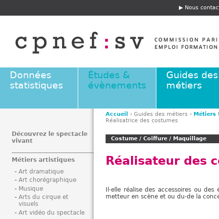
Jump to navigation
Nous contac
E
n
t
ê
t
e
Données
Études &
Guides des
statistiques
évènements
métiers
Accueil
›
Guides des métiers
›
Métiers
Réalisatrice des costumes
V
o
Découvrez le spectacle
Costume / Coiffure / Maquillage
vivant
u
s
Réalisateur des 
Métiers artistiques
ê
Art dramatique
t
Art chorégraphique
e
Musique
Il·elle réalise des accessoires ou des
s
metteur en scène et ou du·de la conc
Arts du cirque et
visuels
i
Art vidéo du spectacle
c