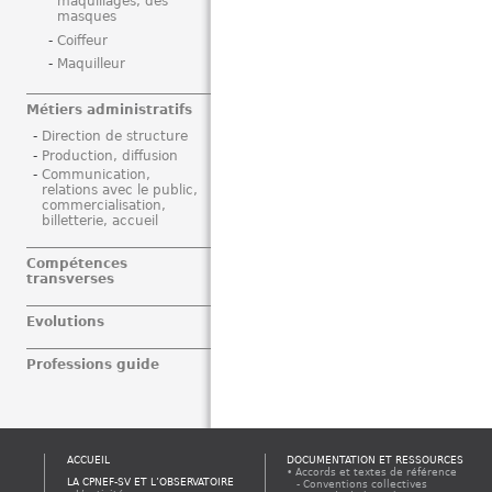
maquillages, des
masques
Coiffeur
Maquilleur
Métiers administratifs
Direction de structure
Production, diffusion
Communication,
relations avec le public,
commercialisation,
billetterie, accueil
Compétences
transverses
Evolutions
Professions guide
ACCUEIL
DOCUMENTATION ET RESSOURCES
Accords et textes de référence
LA CPNEF-SV ET L’OBSERVATOIRE
Conventions collectives