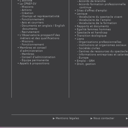
L’activité
Accords de branche
La CPNEF-SV
Accords formation professionnelle
Missions
continue
Actions
Sites d'offres d'emploi
Création
Lexique
Champs et représentativité
Vocabulaire du spectacle vivant
Fonctionnement
Vocabulaire de l’emploi
Avis et courriers
Vocabulaire de la formation
Documents en anglais / English
Rapports et documents
documents
Egalité femmes hommes
Recrutement
Spectacle et handicap
L’Observatoire prospectif des
Transition écologique
métiers et des qualifications
Liens
Missions
Organisations professionnelles
Fonctionnement
Institutions et organismes sociaux
Membres et conseil
Sociétés civiles
d’administration
Centres de ressources du spectacle
Membres
Informations entreprises et salarié
Conseil d’administration
Europe
Équipe permanente
Emploi - GRH
Appels à propositions
Droit, gestion
Mentions légales
Nous contacter