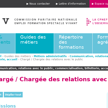
Jump to navigation
Nous contacter
Lettre d'information
Espace sy
E
n
t
ê
t
e
&
Guides des
Répertoire
Form
ents
métiers
des
agr
formations
l
›
Guides des métiers
›
Métiers administratifs
›
Communication, relations
erie, accueil
›
Chargé / Chargée des relations avec le public
unication, relations avec le public, commercialisation, billetterie, accu
argé / Chargée des relations avec 
ut
Déplier tout
issions