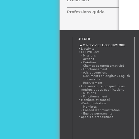
Professions guide
ACCUEIL
LA CPNEF-SV ET L’OBSERVATOIRE
L’activité
La CPNEF-SV
Missions
Actions
Création
Champs et représentativité
Fonctionnement
Avis et courriers
Documents en anglais / English
documents
Recrutement
L’Observatoire prospectif des
métiers et des qualifications
Missions
Fonctionnement
Membres et conseil
d’administration
Membres
Conseil d’administration
Équipe permanente
Appels à propositions