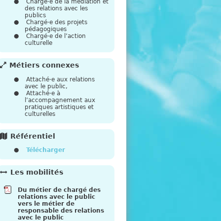
e
Chargé·e de la médiation et
des relations avec les
publics
Chargé·e des projets
pédagogiques
Chargé·e de l’action
culturelle
Métiers connexes
Attaché·e aux relations
avec le public,
Attaché·e à
l’accompagnement aux
pratiques artistiques et
culturelles
Référentiel
Télécharger
Les mobilités
Du métier de chargé des
relations avec le public
vers le métier de
responsable des relations
avec le public