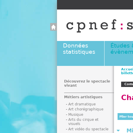
Données
Études 
statistiques
évènem
Accuei
billett
V
o
Découvrez le spectacle
Comm
vivant
u
s
Ch
Métiers artistiques
ê
Art dramatique
t
Art chorégraphique
e
Musique
Plier to
s
Arts du cirque et
visuels
i
Art vidéo du spectacle
M
c