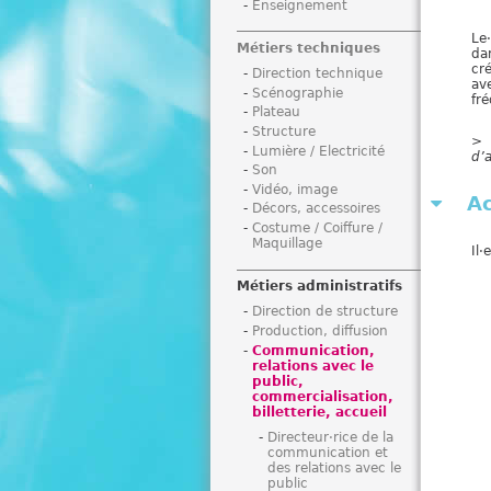
Enseignement
i
Le
Métiers techniques
dan
cr
Direction technique
av
Scénographie
fré
Plateau
Structure
> 
Lumière / Electricité
d’a
Son
Vidéo, image
Ac
Décors, accessoires
Costume / Coiffure /
Maquillage
Il·e
Métiers administratifs
Direction de structure
Production, diffusion
Communication,
relations avec le
public,
commercialisation,
billetterie, accueil
Directeur·rice de la
communication et
des relations avec le
public