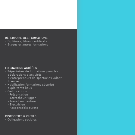
RÉPERTOIRE DES FORMATIONS
Diplômes, titres, certificats...
Stages et autres formations
FORMATIONS AGRÉÉES
Répertoires de formations pour les
déclarations d'activités
d'entrepreneurs de spectacles valant
licences
Habilitation formations sécurité
exploitants lieux
Certifications
Présentation
Accrocheur Rigger
Travail en hauteur
Electricien
Responsable sûreté
Appels à propositions
Espace organismes agréés
DISPOSITIFS & OUTILS
Espace organismes agréés CQP
Obligations sociales
Electricien