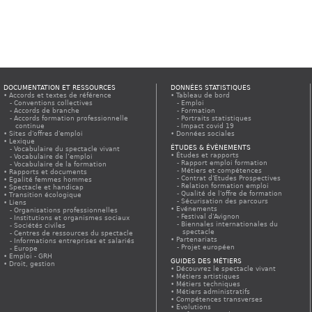
DOCUMENTATION ET RESSOURCES
DONNÉES STATISTIQUES
Accords et textes de référence
Tableau de bord
Conventions collectives
Emploi
Accords de branche
Formation
Accords formation professionnelle
Portraits statistiques
continue
Impact covid 19
Sites d'offres d'emploi
Données sociales
Lexique
ÉTUDES & ÉVÈNEMENTS
Vocabulaire du spectacle vivant
Études et rapports
Vocabulaire de l’emploi
Rapport emploi formation
Vocabulaire de la formation
Métiers et compétences
Rapports et documents
Contrat d'Etudes Prospectives
Egalité femmes hommes
Relation formation emploi
Spectacle et handicap
Qualité de l'offre de formation
Transition écologique
Sécurisation des parcours
Liens
Evénements
Organisations professionnelles
Festival d'Avignon
Institutions et organismes sociaux
Biennales internationales du
Sociétés civiles
spectacle
Centres de ressources du spectacle
Partenariats
Informations entreprises et salariés
Projet européen
Europe
Emploi - GRH
GUIDES DES MÉTIERS
Droit, gestion
Découvrez le spectacle vivant
Métiers artistiques
Métiers techniques
Métiers administratifs
Compétences transverses
Evolutions