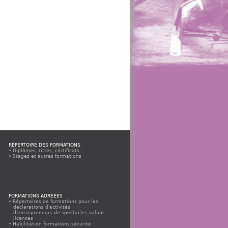
RÉPERTOIRE DES FORMATIONS
Diplômes, titres, certificats...
Stages et autres formations
FORMATIONS AGRÉÉES
Répertoires de formations pour les
déclarations d'activités
d'entrepreneurs de spectacles valant
licences
Habilitation formations sécurité