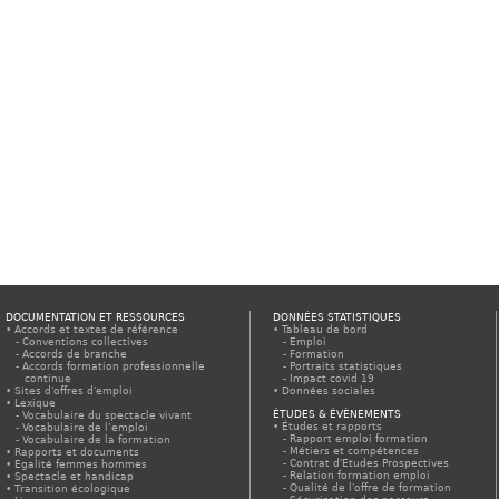
DOCUMENTATION ET RESSOURCES
DONNÉES STATISTIQUES
Accords et textes de référence
Tableau de bord
Conventions collectives
Emploi
Accords de branche
Formation
Accords formation professionnelle
Portraits statistiques
continue
Impact covid 19
Sites d'offres d'emploi
Données sociales
Lexique
ÉTUDES & ÉVÈNEMENTS
Vocabulaire du spectacle vivant
Études et rapports
Vocabulaire de l’emploi
Rapport emploi formation
Vocabulaire de la formation
Métiers et compétences
Rapports et documents
Contrat d'Etudes Prospectives
Egalité femmes hommes
Relation formation emploi
Spectacle et handicap
Qualité de l'offre de formation
Transition écologique