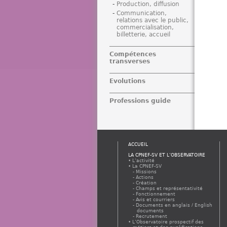
Production, diffusion
Communication,
relations avec le public,
commercialisation,
billetterie, accueil
Compétences
transverses
Evolutions
Professions guide
ACCUEIL
LA CPNEF-SV ET L’OBSERVATOIRE
L’activité
La CPNEF-SV
Missions
Actions
Création
Champs et représentativité
Fonctionnement
Avis et courriers
Documents en anglais / English
documents
Recrutement
L’Observatoire prospectif des