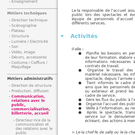
Enseignement
i
Le·la responsable de l’accueil ass
Métiers techniques
public lors des spectacles et 
équipe de personnels d’accueil 
Direction technique
différents services.
Scénographie
Plateau
Activités
Structure
Lumière / Electricité
Son
Il·elle :
Vidéo, image
Planifie les besoins en per
Décors, accessoires
de leur formation, élabore 
informations nécessaires 
Costume / Coiffure /
contrats de travail.
Maquillage
Organise le travail des 
matériel nécessaire, les i
spectacle, depuis l’arrivée
Métiers administratifs
Tient informés le cadre 
Direction de structure
ainsi que les personnels d
Production, diffusion
ou extérieur et prend les
cadre de service.
Communication,
Gère les flux du public à l’
relations avec le
Organise l’accueil des publ
public,
Veille à l’information, au 
commercialisation,
Après le spectacle, tran
billetterie, accueil
service sur le dérouleme
Directeur·rice de la
échéant, des actions à men
communication et
des relations avec le
>
Le·la chef·fe de salle ou le·la ch
public