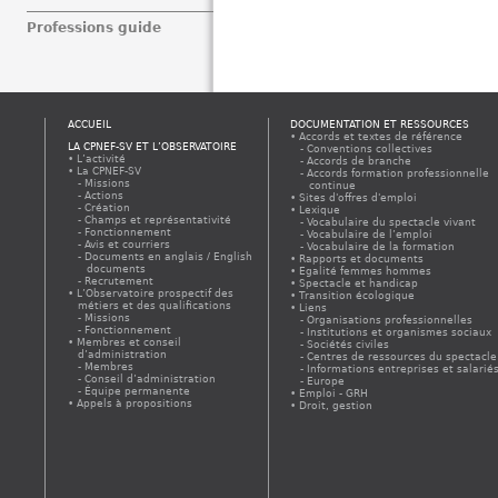
Professions guide
ACCUEIL
DOCUMENTATION ET RESSOURCES
Accords et textes de référence
LA CPNEF-SV ET L’OBSERVATOIRE
Conventions collectives
L’activité
Accords de branche
La CPNEF-SV
Accords formation professionnelle
Missions
continue
Actions
Sites d'offres d'emploi
Création
Lexique
Champs et représentativité
Vocabulaire du spectacle vivant
Fonctionnement
Vocabulaire de l’emploi
Avis et courriers
Vocabulaire de la formation
Documents en anglais / English
Rapports et documents
documents
Egalité femmes hommes
Recrutement
Spectacle et handicap
L’Observatoire prospectif des
Transition écologique
métiers et des qualifications
Liens
Missions
Organisations professionnelles
Fonctionnement
Institutions et organismes sociaux
Membres et conseil
Sociétés civiles
d’administration
Centres de ressources du spectacle
Membres
Informations entreprises et salarié
Conseil d’administration
Europe
Équipe permanente
Emploi - GRH
Appels à propositions
Droit, gestion