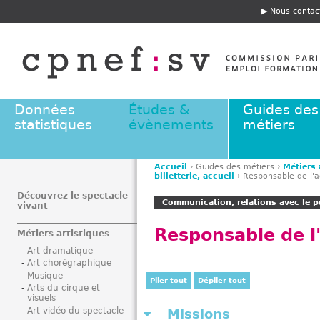
Jump to navigation
Nous contac
E
n
t
ê
t
e
Données
Études &
Guides des
statistiques
évènements
métiers
Accueil
›
Guides des métiers
›
Métiers 
billetterie, accueil
›
Responsable de l'a
V
o
Découvrez le spectacle
Communication, relations avec le pu
vivant
u
s
Responsable de l'
Métiers artistiques
ê
Art dramatique
t
Art chorégraphique
e
Musique
Plier tout
Déplier tout
s
Arts du cirque et
visuels
i
Art vidéo du spectacle
Missions
c