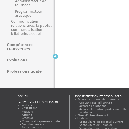
Administrateur de
tournées
Programmateur
artistique
Communication,
relations avec le public,
commercialisation,
billetterie, accueil
Compétences
transverses
Evolutions
Professions guide
ACCUEIL
DOCUMENTATION ET RESSOURCES
Accords et textes de référence
LA CPNEF-SV ET L’OBSERVATOIRE
Conventions collectives
L’activité
Accords de branche
La CPNEF-SV
Accords formation professionnelle
Missions
continue
Actions
Sites d'offres d'emploi
Création
Lexique
Champs et représentativité
Vocabulaire du spectacle vivant
Fonctionnement
Vocabulaire de l’emploi
Avis et courriers
Vocabulaire de la formation