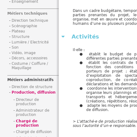
Enseignement
i
Dans un cadre budgétaire, temporel 
Métiers techniques
parties prenantes du projet, l
organise, met en œuvre et coordo
Direction technique
humains d’une ou plusieurs produc
Scénographie
Plateau
Activités
Structure
Lumière / Electricité
Son
Il·elle :
Vidéo, image
établit le budget de pr
Décors, accessoires
différentes parties prenantes 
établit les contrats de 
Costume / Coiffure /
fonction des conditions
Maquillage
porteurs de projet ; étab
d’exploitation de spect
coproduction, de co-réal
Métiers administratifs
déclarations et les demande
Direction de structure
coordonne les interventions
Production, diffusion
organise leurs plannings et
transports et hébergeme
Directeur de
(créations, répétitions, rés
production
adapte les moyens de prod
de diffusion.
Administrateur de
production
Chargé de
> L’attaché·e de production réalis
production
sous l’autorité d’un·e responsable.
Chargé de diffusion