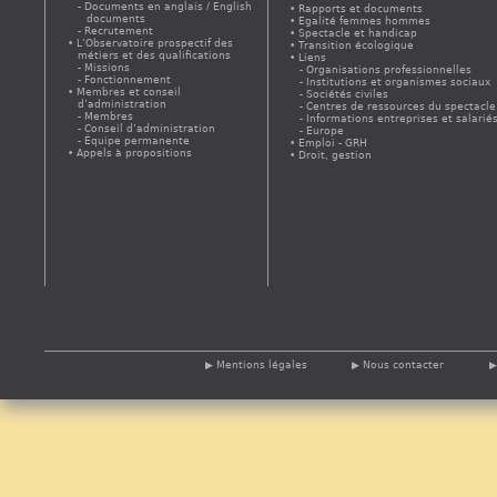
Documents en anglais / English
Rapports et documents
documents
Egalité femmes hommes
Recrutement
Spectacle et handicap
L’Observatoire prospectif des
Transition écologique
métiers et des qualifications
Liens
Missions
Organisations professionnelles
Fonctionnement
Institutions et organismes sociaux
Membres et conseil
Sociétés civiles
d’administration
Centres de ressources du spectacle
Membres
Informations entreprises et salarié
Conseil d’administration
Europe
Équipe permanente
Emploi - GRH
Appels à propositions
Droit, gestion
Mentions légales
Nous contacter