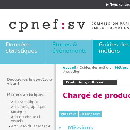
Jump to navigation
Nous contac
E
n
t
ê
t
e
Données
Études &
Guides des
statistiques
évènements
métiers
Accueil
›
Guides des métiers
›
Métiers 
production
V
o
Découvrez le spectacle
Production, diffusion
vivant
u
s
Chargé de produc
Métiers artistiques
ê
Art dramatique
t
Art chorégraphique
e
Musique
Plier tout
Déplier tout
s
Arts du cirque et
visuels
i
Art vidéo du spectacle
Missions
c