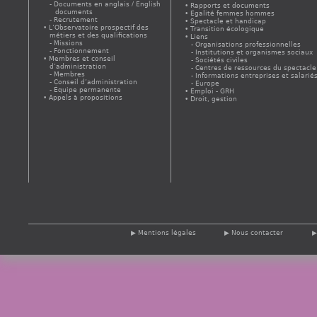
Documents en anglais / English
Rapports et documents
documents
Egalité femmes hommes
Recrutement
Spectacle et handicap
L’Observatoire prospectif des
Transition écologique
métiers et des qualifications
Liens
Missions
Organisations professionnelles
Fonctionnement
Institutions et organismes sociaux
Membres et conseil
Sociétés civiles
d’administration
Centres de ressources du spectacle
Membres
Informations entreprises et salarié
Conseil d’administration
Europe
Équipe permanente
Emploi - GRH
Appels à propositions
Droit, gestion
Mentions légales
Nous contacter