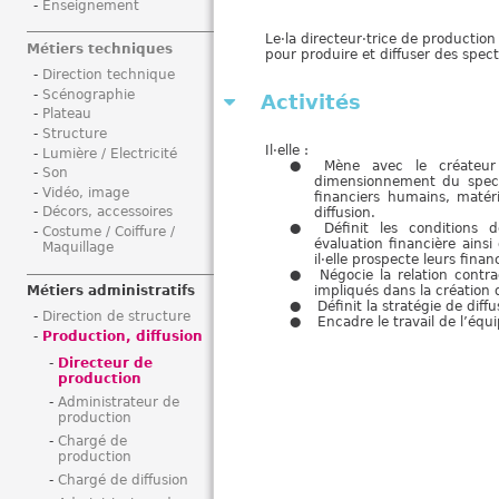
Enseignement
i
Le·la directeur·trice de production
Métiers techniques
pour produire et diffuser des spect
Direction technique
Scénographie
Activités
Plateau
Structure
Il·elle :
Lumière / Electricité
Mène avec le créateur
Son
dimensionnement du spect
Vidéo, image
financiers humains, matéri
Décors, accessoires
diffusion.
Définit les conditions d
Costume / Coiffure /
évaluation financière ainsi
Maquillage
il·elle prospecte leurs fina
Négocie la relation contra
impliqués dans la création 
Métiers administratifs
Définit la stratégie de diff
Direction de structure
Encadre le travail de l’équ
Production, diffusion
Directeur de
production
Administrateur de
production
Chargé de
production
Chargé de diffusion