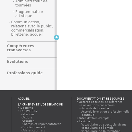
Administrateur de
tournées
Programmateur
artistique
Communication,
relations avec le public,
commercialisation,
billetterie, accueil
Compétences
transverses
Evolutions
Professions guide
ACCUEIL
DOCUMENTATION ET RESSOURCES
Accords et textes de référence
LA CPNEF-SV ET L’OBSERVATOIRE
Conventions collectives
L’activité
Accords de branche
La CPNEF-SV
Accords formation professionnelle
Missions
continue
Actions
Sites d'offres d'emploi
Création
Lexique
Champs et représentativité
Vocabulaire du spectacle vivant
Fonctionnement
Vocabulaire de l’emploi
Avis et courriers
Vocabulaire de la formation