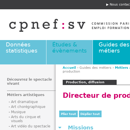
Jump to navigation
Nous contac
E
n
t
ê
t
e
Données
Études &
Guides des
statistiques
évènements
métiers
Accueil
›
Guides des métiers
›
Métiers 
production
V
o
Découvrez le spectacle
Production, diffusion
vivant
u
s
Directeur de prod
Métiers artistiques
ê
Art dramatique
t
Art chorégraphique
e
Musique
Plier tout
Déplier tout
s
Arts du cirque et
visuels
i
Art vidéo du spectacle
Missions
c