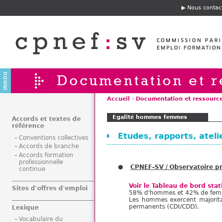
Jump to navigation
Nous contac
E
n
t
ê
t
e
Documentation et r
Accueil
›
Documentation et ressourc
V
Egalité hommes femmes
o
Accords et textes de
référence
u
Etudes, rapports, ateli
Conventions collectives
s
Accords de branche
ê
Accords formation
t
professionnelle
CPNEF-SV / Observatoire pr
continue
e
s
Voir le Tableau de bord sta
Sites d'offres d'emploi
i
58% d'hommes et 42% de femmes
Les hommes exercent majorita
c
permanents (CDI/CDD).
Lexique
i
Vocabulaire du