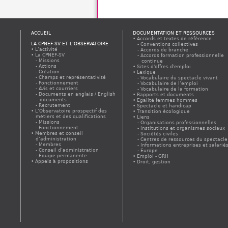
ACCUEIL
DOCUMENTATION ET RESSOURCES
Accords et textes de référence
LA CPNEF-SV ET L’OBSERVATOIRE
Conventions collectives
L’activité
Accords de branche
La CPNEF-SV
Accords formation professionnelle
Missions
continue
Actions
Sites d'offres d'emploi
Création
Lexique
Champs et représentativité
Vocabulaire du spectacle vivant
Fonctionnement
Vocabulaire de l’emploi
Avis et courriers
Vocabulaire de la formation
Documents en anglais / English
Rapports et documents
documents
Egalité femmes hommes
Recrutement
Spectacle et handicap
L’Observatoire prospectif des
Transition écologique
métiers et des qualifications
Liens
Missions
Organisations professionnelles
Fonctionnement
Institutions et organismes sociaux
Membres et conseil
Sociétés civiles
d’administration
Centres de ressources du spectacle
Membres
Informations entreprises et salarié
Conseil d’administration
Europe
Équipe permanente
Emploi - GRH
Appels à propositions
Droit, gestion