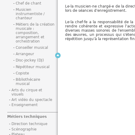
Chef de chant
i
Le·la musicien·ne chargé·e de la dire
Musicien
lors de séances d'enregistrement.
instrumentiste /
chanteur
Le·la chef·fe a la responsabilité de l
Métiers de la création
rendre cohérente et expressive l’actio
musicale :
diverses masses sonores de l'ensemble.
composition,
des œuvres, un processus qui s'étend 
arrangement et
répétition jusqu'à la représentation fi
orchestration
Conseiller musical
Arrangeur
Disc-jockey (DJ)
Répétiteur musical
Copiste
Bibliothécaire
musical
Arts du cirque et
visuels
Art vidéo du spectacle
Enseignement
Métiers techniques
Direction technique
Scénographie
Plateau