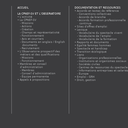
ACCUEIL
DOCUMENTATION ET RESSOURCES
Accords et textes de référence
LA CPNEF-SV ET L’OBSERVATOIRE
Conventions collectives
L’activité
Accords de branche
La CPNEF-SV
Accords formation professionnelle
Missions
continue
Actions
Sites d'offres d'emploi
Création
Lexique
Champs et représentativité
Vocabulaire du spectacle vivant
Fonctionnement
Vocabulaire de l’emploi
Avis et courriers
Vocabulaire de la formation
Documents en anglais / English
Rapports et documents
documents
Egalité femmes hommes
Recrutement
Spectacle et handicap
L’Observatoire prospectif des
Transition écologique
métiers et des qualifications
Liens
Missions
Organisations professionnelles
Fonctionnement
Institutions et organismes sociaux
Membres et conseil
Sociétés civiles
d’administration
Centres de ressources du spectacle
Membres
Informations entreprises et salarié
Conseil d’administration
Europe
Équipe permanente
Emploi - GRH
Appels à propositions
Droit, gestion