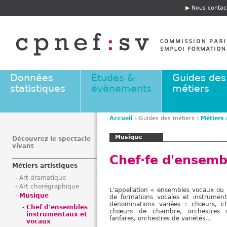
Jump to navigation
Nous contac
E
n
t
ê
t
e
Données
Études &
Guides des
statistiques
évènements
métiers
Accueil
›
Guides des métiers
›
Métiers 
V
Musique
o
Découvrez le spectacle
vivant
u
Chef·fe d'ensemb
s
Métiers artistiques
ê
Art dramatique
t
Art chorégraphique
L'appellation « ensembles vocaux ou 
e
Musique
de formations vocales et instrumen
s
dénominations variées : chœurs, ch
Chef d'ensembles
chœurs de chambre, orchestres s
i
instrumentaux et
fanfares, orchestres de variétés...
vocaux
c