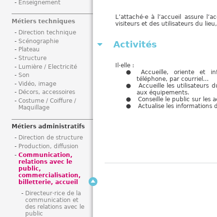
Enseignement
i
L’attaché·e à l’accueil assure l’ac
Métiers techniques
visiteurs et des utilisateurs du lie
Direction technique
Scénographie
Activités
Plateau
Structure
Il·elle :
Lumière / Electricité
Accueille, oriente et i
Son
téléphone, par courriel...
Vidéo, image
Accueille les utilisateurs d
Décors, accessoires
aux équipements.
Conseille le public sur les a
Costume / Coiffure /
Actualise les informations 
Maquillage
Métiers administratifs
Direction de structure
Production, diffusion
Communication,
relations avec le
public,
commercialisation,
billetterie, accueil
Directeur·rice de la
communication et
des relations avec le
public