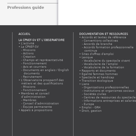
Professions guide
ACCUEIL
DOCUMENTATION ET RESSOURCES
Accords et textes de référence
LA CPNEF-SV ET L’OBSERVATOIRE
Conventions collectives
L’activité
Accords de branche
La CPNEF-SV
Accords formation professionnelle
Missions
continue
Actions
Sites d'offres d'emploi
Création
Lexique
Champs et représentativité
Vocabulaire du spectacle vivant
Fonctionnement
Vocabulaire de l’emploi
Avis et courriers
Vocabulaire de la formation
Documents en anglais / English
Rapports et documents
documents
Egalité femmes hommes
Recrutement
Spectacle et handicap
L’Observatoire prospectif des
Transition écologique
métiers et des qualifications
Liens
Missions
Organisations professionnelles
Fonctionnement
Institutions et organismes sociaux
Membres et conseil
Sociétés civiles
d’administration
Centres de ressources du spectacle
Membres
Informations entreprises et salarié
Conseil d’administration
Europe
Équipe permanente
Emploi - GRH
Appels à propositions
Droit, gestion