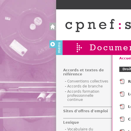
Documen
Accuei
V
Droi
o
Accords et textes de
référence
u
Conventions collectives
R
s
Accords de branche
ê
Accords formation
L
t
professionnelle
continue
e
s
L
Sites d'offres d'emploi
i
c
C
Lexique
i
Vocabulaire du