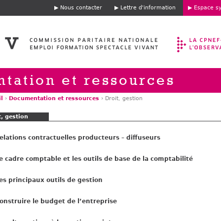
Jump to navigation
Nous contacter
Lettre d'information
Espace sy
E
n
t
ê
t
e
tation et ressources
l
›
Documentation et ressources
›
Droit, gestion
t, gestion
elations contractuelles producteurs – diffuseurs
e cadre comptable et les outils de base de la comptabilité
es principaux outils de gestion
onstruire le budget de l’entreprise