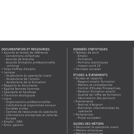
DOCUMENTATION ET RESSOURCES
DONNÉES STATISTIQUES
Accords et textes de référence
Tableau de bord
Conventions collectives
Emploi
Accords de branche
Formation
Accords formation professionnelle
Portraits statistiques
continue
Impact covid 19
Sites d'offres d'emploi
Données sociales
Lexique
ÉTUDES & ÉVÈNEMENTS
Vocabulaire du spectacle vivant
Études et rapports
Vocabulaire de l’emploi
Rapport emploi formation
Vocabulaire de la formation
Métiers et compétences
Rapports et documents
Contrat d'Etudes Prospectives
Egalité femmes hommes
Relation formation emploi
Spectacle et handicap
Qualité de l'offre de formation
Transition écologique
Sécurisation des parcours
Liens
Evénements
Organisations professionnelles
Festival d'Avignon
Institutions et organismes sociaux
Biennales internationales du
Sociétés civiles
spectacle
Centres de ressources du spectacle
Partenariats
Informations entreprises et salariés
Projet européen
Europe
Emploi - GRH
GUIDES DES MÉTIERS
Droit, gestion
Découvrez le spectacle vivant
Métiers artistiques
Métiers techniques