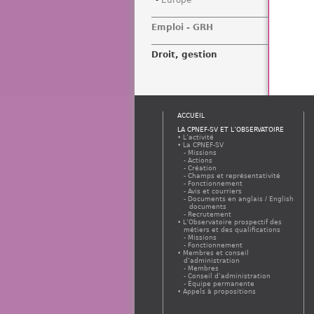
Europe
Emploi - GRH
Droit, gestion
ACCUEIL
LA CPNEF-SV ET L’OBSERVATOIRE
L’activité
La CPNEF-SV
Missions
Actions
Création
Champs et représentativité
Fonctionnement
Avis et courriers
Documents en anglais / English
documents
Recrutement
L’Observatoire prospectif des
métiers et des qualifications
Missions
Fonctionnement
Membres et conseil
d’administration
Membres
Conseil d’administration
Équipe permanente
Appels à propositions