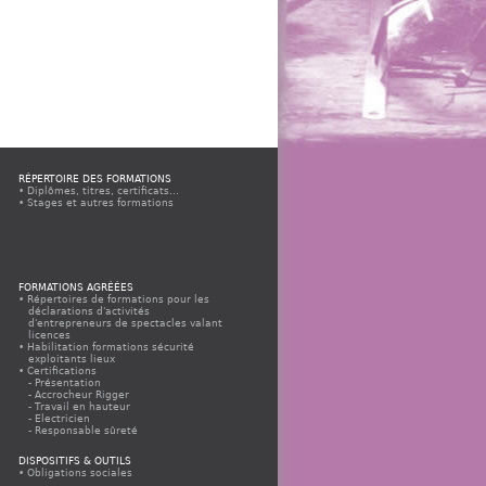
RÉPERTOIRE DES FORMATIONS
Diplômes, titres, certificats...
Stages et autres formations
FORMATIONS AGRÉÉES
Répertoires de formations pour les
déclarations d'activités
d'entrepreneurs de spectacles valant
licences
Habilitation formations sécurité
exploitants lieux
Certifications
Présentation
Accrocheur Rigger
Travail en hauteur
Electricien
Responsable sûreté
Appels à propositions
Espace organismes agréés
DISPOSITIFS & OUTILS
Espace organismes agréés CQP
Obligations sociales
Electricien