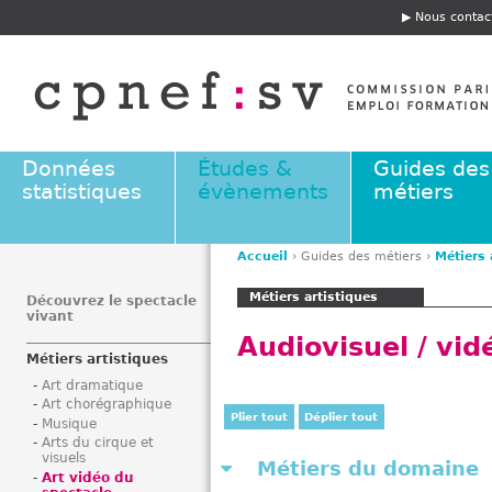
Jump to navigation
Nous contac
E
n
t
ê
t
e
Données
Études &
Guides des
statistiques
évènements
métiers
Accueil
›
Guides des métiers
›
Métiers 
V
Métiers artistiques
o
Découvrez le spectacle
vivant
u
Audiovisuel / vid
s
Métiers artistiques
ê
Art dramatique
t
Art chorégraphique
e
Plier tout
Déplier tout
Musique
s
Arts du cirque et
visuels
i
Métiers du domaine
Art vidéo du
c