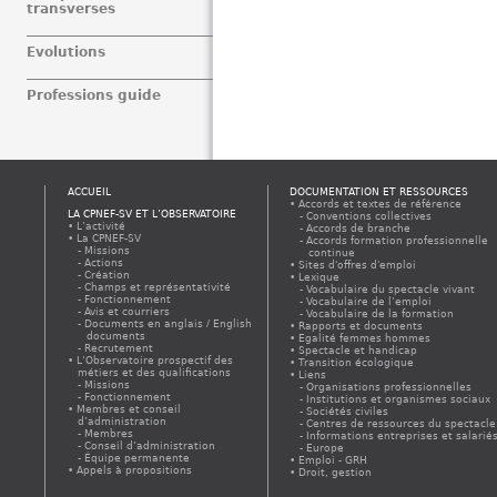
transverses
Evolutions
Professions guide
ACCUEIL
DOCUMENTATION ET RESSOURCES
Accords et textes de référence
LA CPNEF-SV ET L’OBSERVATOIRE
Conventions collectives
L’activité
Accords de branche
La CPNEF-SV
Accords formation professionnelle
Missions
continue
Actions
Sites d'offres d'emploi
Création
Lexique
Champs et représentativité
Vocabulaire du spectacle vivant
Fonctionnement
Vocabulaire de l’emploi
Avis et courriers
Vocabulaire de la formation
Documents en anglais / English
Rapports et documents
documents
Egalité femmes hommes
Recrutement
Spectacle et handicap
L’Observatoire prospectif des
Transition écologique
métiers et des qualifications
Liens
Missions
Organisations professionnelles
Fonctionnement
Institutions et organismes sociaux
Membres et conseil
Sociétés civiles
d’administration
Centres de ressources du spectacle
Membres
Informations entreprises et salarié
Conseil d’administration
Europe
Équipe permanente
Emploi - GRH
Appels à propositions
Droit, gestion