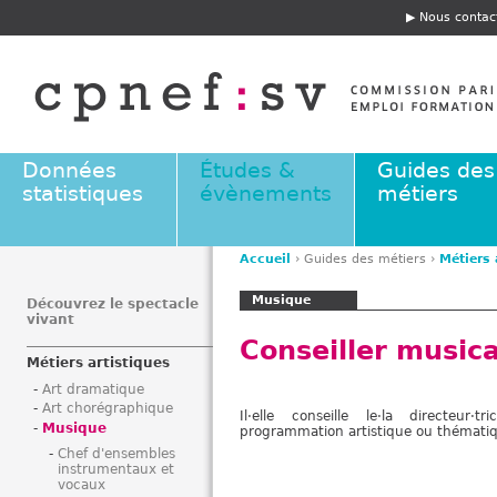
Jump to navigation
Nous contac
E
n
t
ê
t
e
Données
Études &
Guides des
statistiques
évènements
métiers
Accueil
›
Guides des métiers
›
Métiers 
V
Musique
o
Découvrez le spectacle
vivant
u
Conseiller musica
s
Métiers artistiques
ê
Art dramatique
t
Art chorégraphique
Il·elle conseille le·la directeur
e
Musique
programmation artistique ou thématiqu
s
Chef d'ensembles
i
instrumentaux et
vocaux
c