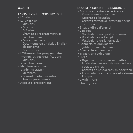
ACCUEIL
DOCUMENTATION ET RESSOURCES
Accords et textes de référence
LA CPNEF-SV ET L’OBSERVATOIRE
Conventions collectives
L’activité
Accords de branche
La CPNEF-SV
Accords formation professionnelle
Missions
continue
Actions
Sites d'offres d'emploi
Création
Lexique
Champs et représentativité
Vocabulaire du spectacle vivant
Fonctionnement
Vocabulaire de l’emploi
Avis et courriers
Vocabulaire de la formation
Documents en anglais / English
Rapports et documents
documents
Egalité femmes hommes
Recrutement
Spectacle et handicap
L’Observatoire prospectif des
Transition écologique
métiers et des qualifications
Liens
Missions
Organisations professionnelles
Fonctionnement
Institutions et organismes sociaux
Membres et conseil
Sociétés civiles
d’administration
Centres de ressources du spectacle
Membres
Informations entreprises et salarié
Conseil d’administration
Europe
Équipe permanente
Emploi - GRH
Appels à propositions
Droit, gestion