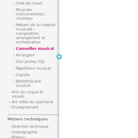
Chef de chant
i
Musicien
instrumentiste /
chanteur
Métiers de la création
musicale :
composition,
arrangement et
orchestration
Conseiller musical
Arrangeur
Disc-jockey (DJ)
Répétiteur musical
Copiste
Bibliothécaire
musical
Arts du cirque et
visuels
Art vidéo du spectacle
Enseignement
Métiers techniques
Direction technique
Scénographie
Plateau