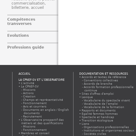
commercialisation,
billetterie, accueil
Compétences
transverses
Evolutions
Professions guide
ACCUEIL
DOCUMENTATION ET RESSOURCES
Accords et textes de référence
LA CPNEF-SV ET L’OBSERVATOIRE
Conventions collectives
L’activité
Accords de branche
La CPNEF-SV
Accords formation professionnelle
Missions
continue
Actions
Sites d'offres d'emploi
Création
Lexique
Champs et représentativité
Vocabulaire du spectacle vivant
Fonctionnement
Vocabulaire de l’emploi
Avis et courriers
Vocabulaire de la formation
Documents en anglais / English
Rapports et documents
documents
Egalité femmes hommes
Recrutement
Spectacle et handicap
L’Observatoire prospectif des
Transition écologique
métiers et des qualifications
Liens
Missions
Organisations professionnelles
Fonctionnement
Institutions et organismes sociaux
Membres et conseil
Sociétés civiles