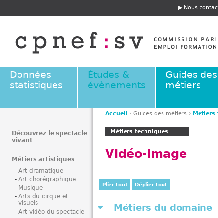
Jump to navigation
Nous contac
E
n
t
ê
t
e
Données
Études &
Guides des
statistiques
évènements
métiers
Accueil
›
Guides des métiers
›
Métiers
V
Métiers techniques
o
Découvrez le spectacle
vivant
u
Vidéo-image
s
Métiers artistiques
ê
Art dramatique
t
Art chorégraphique
e
Plier tout
Déplier tout
Musique
s
Arts du cirque et
visuels
i
Métiers du domaine
Art vidéo du spectacle
c