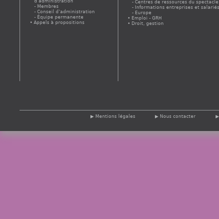
d’administration
Centres de ressources du spectacle
Membres
Informations entreprises et salarié
Conseil d’administration
Europe
Équipe permanente
Emploi - GRH
Appels à propositions
Droit, gestion
Mentions légales
Nous contacter