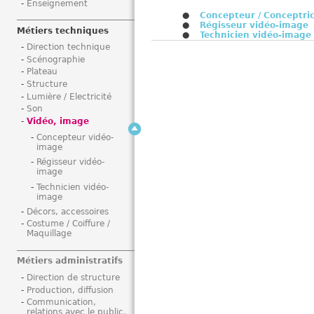
Enseignement
i
Concepteur / Conceptri
Régisseur vidéo-image
Métiers techniques
Technicien vidéo-image
Direction technique
Scénographie
Plateau
Structure
Lumière / Electricité
Son
Vidéo, image
Concepteur vidéo-
image
Régisseur vidéo-
image
Technicien vidéo-
image
Décors, accessoires
Costume / Coiffure /
Maquillage
Métiers administratifs
Direction de structure
Production, diffusion
Communication,
relations avec le public,