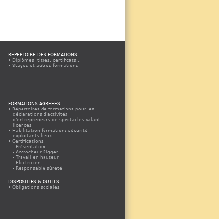
RÉPERTOIRE DES FORMATIONS
Diplômes, titres, certificats...
Stages et autres formations
FORMATIONS AGRÉÉES
Répertoires de formations pour les
déclarations d'activités
d'entrepreneurs de spectacles valant
licences
Habilitation formations sécurité
exploitants lieux
Certifications
Présentation
Accrocheur Rigger
Travail en hauteur
Electricien
Responsable sûreté
Appels à propositions
Espace organismes agréés
DISPOSITIFS & OUTILS
Espace organismes agréés CQP
Obligations sociales
Electricien