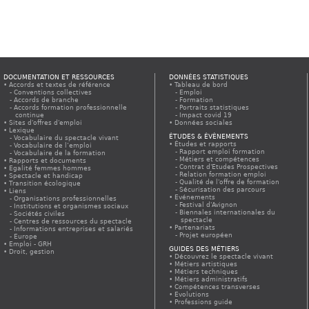
DOCUMENTATION ET RESSOURCES
DONNÉES STATISTIQUES
Accords et textes de référence
Tableau de bord
Conventions collectives
Emploi
Accords de branche
Formation
Accords formation professionnelle
Portraits statistiques
continue
Impact covid 19
Sites d'offres d'emploi
Données sociales
Lexique
ÉTUDES & ÉVÈNEMENTS
Vocabulaire du spectacle vivant
Études et rapports
Vocabulaire de l’emploi
Rapport emploi formation
Vocabulaire de la formation
Métiers et compétences
Rapports et documents
Contrat d'Etudes Prospectives
Egalité femmes hommes
Relation formation emploi
Spectacle et handicap
Qualité de l'offre de formation
Transition écologique
Sécurisation des parcours
Liens
Evénements
Organisations professionnelles
Festival d'Avignon
Institutions et organismes sociaux
Biennales internationales du
Sociétés civiles
spectacle
Centres de ressources du spectacle
Partenariats
Informations entreprises et salariés
Projet européen
Europe
Emploi - GRH
GUIDES DES MÉTIERS
Droit, gestion
Découvrez le spectacle vivant
Métiers artistiques
Métiers techniques
Métiers administratifs
Compétences transverses
Evolutions
Professions guide