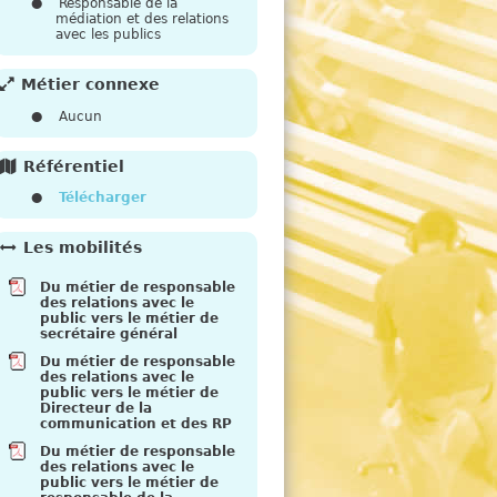
e
Responsable de la
médiation et des relations
avec les publics
Métier connexe
Aucun
Référentiel
Télécharger
Les mobilités
Du métier de responsable
des relations avec le
public vers le métier de
secrétaire général
Du métier de responsable
des relations avec le
public vers le métier de
Directeur de la
communication et des RP
Du métier de responsable
des relations avec le
public vers le métier de