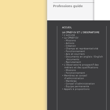
Professions guide
ACCUEIL
LA CPNEF-SV ET L’OBSERVATOIRE
L’activité
La CPNEF-SV
Missions
Actions
Création
Champs et représentativité
Fonctionnement
Avis et courriers
Documents en anglais / English
documents
Recrutement
L’Observatoire prospectif des
métiers et des qualifications
Missions
Fonctionnement
Membres et conseil
d’administration
Membres
Conseil d’administration
Équipe permanente
Appels à propositions