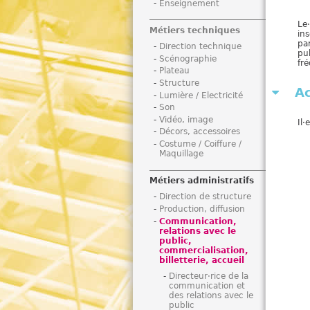
Enseignement
i
Le·
Métiers techniques
ins
pa
Direction technique
pub
Scénographie
fré
Plateau
Structure
Ac
Lumière / Electricité
Son
Vidéo, image
Il·e
Décors, accessoires
Costume / Coiffure /
Maquillage
Métiers administratifs
Direction de structure
Production, diffusion
Communication,
relations avec le
public,
commercialisation,
billetterie, accueil
Directeur·rice de la
communication et
des relations avec le
public