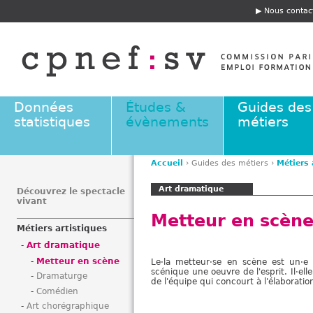
Jump to navigation
Nous contac
E
n
t
ê
t
e
Données
Études &
Guides des
statistiques
évènements
métiers
Accueil
›
Guides des métiers
›
Métiers 
V
Art dramatique
o
Découvrez le spectacle
vivant
u
Metteur en scène
s
Métiers artistiques
ê
Art dramatique
t
Metteur en scène
Le·la metteur·se en scène est un·e
e
scénique une oeuvre de l'esprit. Il·ell
Dramaturge
s
de l'équipe qui concourt à l'élaboratio
Comédien
i
Art chorégraphique
c