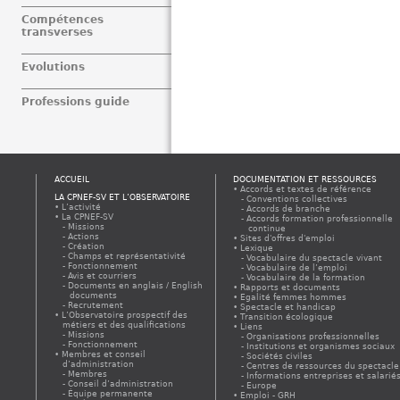
Compétences
transverses
Evolutions
Professions guide
ACCUEIL
DOCUMENTATION ET RESSOURCES
Accords et textes de référence
LA CPNEF-SV ET L’OBSERVATOIRE
Conventions collectives
L’activité
Accords de branche
La CPNEF-SV
Accords formation professionnelle
Missions
continue
Actions
Sites d'offres d'emploi
Création
Lexique
Champs et représentativité
Vocabulaire du spectacle vivant
Fonctionnement
Vocabulaire de l’emploi
Avis et courriers
Vocabulaire de la formation
Documents en anglais / English
Rapports et documents
documents
Egalité femmes hommes
Recrutement
Spectacle et handicap
L’Observatoire prospectif des
Transition écologique
métiers et des qualifications
Liens
Missions
Organisations professionnelles
Fonctionnement
Institutions et organismes sociaux
Membres et conseil
Sociétés civiles
d’administration
Centres de ressources du spectacle
Membres
Informations entreprises et salarié
Conseil d’administration
Europe
Équipe permanente
Emploi - GRH