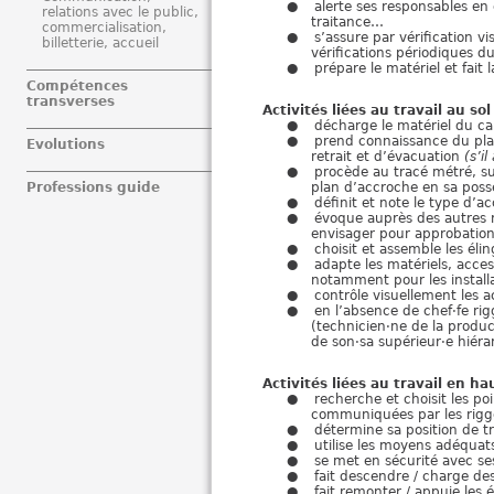
alerte ses responsables en 
relations avec le public,
traitance…
commercialisation,
s’assure par vérification vi
billetterie, accueil
vérifications périodiques d
prépare le matériel et fait 
Compétences
transverses
Activités liées au travail au so
décharge le matériel du ca
prend connaissance du pla
Evolutions
retrait et d’évacuation
(s’il
procède au tracé métré, sur
plan d’accroche en sa posse
Professions guide
définit et note le type d’a
évoque auprès des autres ri
envisager pour approbation
choisit et assemble les éli
adapte les matériels, acce
notamment pour les instal
contrôle visuellement les a
en l’absence de chef·fe rig
(technicien·ne de la produc
de son·sa supérieur·e hiéra
Activités liées au travail en ha
recherche et choisit les p
communiquées par les rigge
détermine sa position de tr
utilise les moyens adéquat
se met en sécurité avec se
fait descendre / charge des
fait remonter / appuie les 