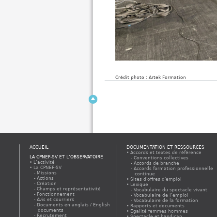
Crédit photo : Artek Formation
ACCUEIL
DOCUMENTATION ET RESSOURCES
Accords et textes de référence
LA CPNEF-SV ET L’OBSERVATOIRE
Conventions collectives
L’activité
Accords de branche
La CPNEF-SV
Accords formation professionnelle
Missions
continue
Actions
Sites d'offres d'emploi
Création
Lexique
Champs et représentativité
Vocabulaire du spectacle vivant
Fonctionnement
Vocabulaire de l’emploi
Avis et courriers
Vocabulaire de la formation
Documents en anglais / English
Rapports et documents
documents
Egalité femmes hommes
Recrutement
Spectacle et handicap