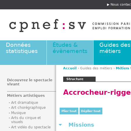
Jump to navigation
Nous contac
E
n
t
ê
t
e
Données
Études &
Guides des
statistiques
évènements
métiers
Accueil
›
Guides des métiers
›
Métiers
V
Structure
o
Découvrez le spectacle
vivant
u
Accrocheur-rigge
s
Métiers artistiques
ê
Art dramatique
t
Art chorégraphique
e
Plier tout
Déplier tout
Musique
s
Arts du cirque et
visuels
i
Missions
Art vidéo du spectacle
c