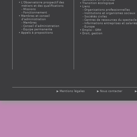
L’Observatoire prospectif des
Transition écologique
métiers et des qualifications
Liens
Missions
Organisations professionnelles
Fonctionnement
Institutions et organismes sociaux
Membres et conseil
Sociétés civiles
d’administration
Centres de ressources du spectacle
Membres
Informations entreprises et salarié
Conseil d’administration
Europe
Équipe permanente
Emploi - GRH
Appels à propositions
Droit, gestion
Mentions légales
Nous contacter