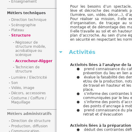
Enseignement
i
Pour les besoins d’un spectacle,
lève et décroche des matériels pe
Métiers techniques
(lumière, son, vidéo, décor…), d’a
Pour réaliser sa mission, il·elle
Direction technique
d’organisation, de traçage au 
Scénographie
montage et de démontage des maté
Plateau
Il·elle travaille au sol et en haute
plan d’accroche. Au sein d'une équi
Structure
en sécurité en respectant les norme
Régisseur de
structure mobile,
acrobatique ou
Activités
scénique
Accrocheur-Rigger
Activités liées à l'analyse de 
Technicien de
prend connaissance du cah
structure
prévention du lieu en lien a
évalue la faisabilité des 
Lumière / Electricité
et/ou de la production, not
Son
de travail en hauteur et le
Vidéo, image
place.
Décors, accessoires
s’informe des contraintes l
communiquées par le lieu e
Costume / Coiffure /
s’informe des points d’acc
Maquillage
des points d’ancrage à mob
prend connaissance du pla
Métiers administratifs
retrait et d’évacuation
Direction de structure
Activités liées à la préparation
Production, diffusion
déduit des contraintes défi
Communication,