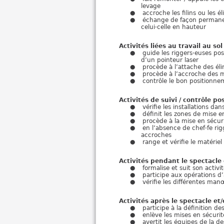
levage
accroche les filins ou les é
échange de façon permanent
celui·celle en hauteur
Activités liées au travail au so
guide les riggers·euses po
d’un pointeur laser
procède à l’attache des é
procède à l’accroche des m
contrôle le bon positionne
Activités de suivi / contrôle pos
vérifie les installations da
définit les zones de mise e
procède à la mise en sécur
en l’absence de chef·fe rig
accroches
range et vérifie le matériel
Activités pendant le spectacle e
formalise et suit son activi
participe aux opérations d
vérifie les différentes ma
Activités après le spectacle et/
participe à la définition 
enlève les mises en sécurit
avertit les équipes de la 