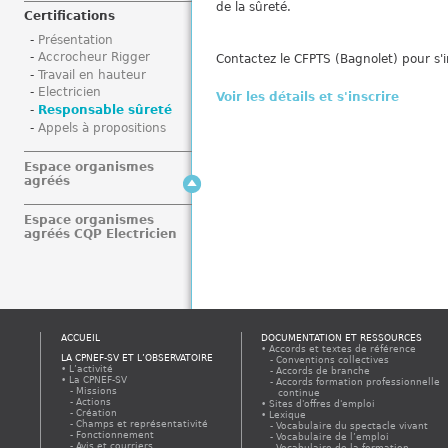
de la sûreté.
i
Certifications
Présentation
Accrocheur Rigger
Contactez le CFPTS (Bagnolet) pour s'i
Travail en hauteur
Electricien
Voir les détails et s'inscrire
Responsable sûreté
Appels à propositions
Espace organismes
agréés
Espace organismes
agréés CQP Electricien
ACCUEIL
DOCUMENTATION ET RESSOURCES
Accords et textes de référence
LA CPNEF-SV ET L’OBSERVATOIRE
Conventions collectives
L’activité
Accords de branche
La CPNEF-SV
Accords formation professionnelle
Missions
continue
Actions
Sites d'offres d'emploi
Création
Lexique
Champs et représentativité
Vocabulaire du spectacle vivant
Fonctionnement
Vocabulaire de l’emploi
Avis et courriers
Vocabulaire de la formation