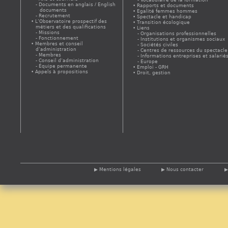
Documents en anglais / English
Rapports et documents
documents
Egalité femmes hommes
Recrutement
Spectacle et handicap
L’Observatoire prospectif des
Transition écologique
métiers et des qualifications
Liens
Missions
Organisations professionnelles
Fonctionnement
Institutions et organismes sociaux
Membres et conseil
Sociétés civiles
d’administration
Centres de ressources du spectacle
Membres
Informations entreprises et salarié
Conseil d’administration
Europe
Équipe permanente
Emploi - GRH
Appels à propositions
Droit, gestion
Mentions légales
Nous contacter