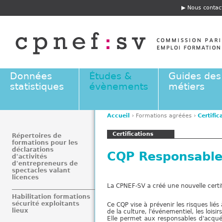
Jump to navigation
Nous contac
E
n
t
ê
t
e
Données
Études &
Guides des
statistiques
évènements
métiers
Accueil
›
Formations agréées
›
Certific
V
Certifications
o
Répertoires de
formations pour les
u
déclarations
CQP Responsable
s
d'activités
d'entrepreneurs de
ê
spectacles valant
t
licences
La CPNEF-SV a créé une nouvelle cert
e
Habilitation formations
s
sécurité exploitants
Ce CQP vise à prévenir les risques lié
i
lieux
de la culture, l'événementiel, les loisirs
c
Elle permet aux responsables d'acqu