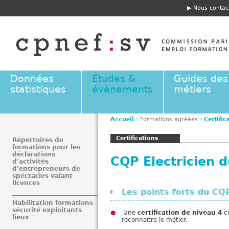
Jump to navigation
Nous contac
E
n
t
ê
t
e
Données
Études &
Guides des
statistiques
évènements
métiers
Accueil
›
Formations agréées
›
Certific
V
Certifications
o
Répertoires de
formations pour les
u
déclarations
CQP Electricien d
s
d'activités
d'entrepreneurs de
ê
spectacles valant
t
licences
Les points forts du CQ
e
Habilitation formations
s
sécurité exploitants
Une
certification de niveau 4
cr
i
lieux
reconnaître le métier.
c