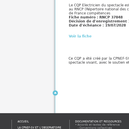
Le CQP Electricien du spectacle est
au RNCP (Répertoire national des ce
de France compétences
Fiche numéro : RNCP 37848
Décision de d'enregistrement 
Date d'échéance : 19/07/2028
Voir la fiche
Ce CQP a été créé par la CPNEF-SV
spectacle vivant, avec le soutien 
ACCUEIL
DOCUMENTATION ET RESSOURCES
Accords et textes de référence
LA CPNEF-SV ET L’OBSERVATOIRE
Conventions collectives