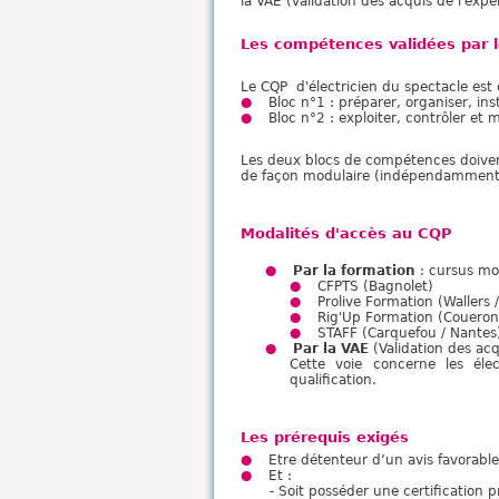
la VAE (validation des acquis de l'exp
Les compétences validées par 
Le CQP d'électricien du spectacle es
Bloc n°1 : préparer, organiser, ins
Bloc n°2 : exploiter, contrôler et 
Les deux blocs de compétences doivent 
de façon modulaire (indépendamment 
Modalités d'accès au CQP
Par la formation
: cursus mo
CFPTS (Bagnolet)
Prolive Formation (Wallers / 
Rig'Up Formation (Coueron
STAFF (Carquefou / Nantes
Par la VAE
(Validation des ac
Cette voie concerne les élec
qualification.
Les prérequis exigés
Etre détenteur d’un avis favorabl
Et :
- Soit posséder une certification p