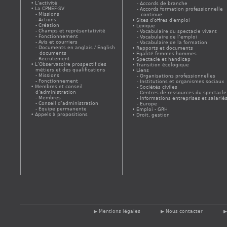
L’activité
Accords de branche
La CPNEF-SV
Accords formation professionnelle
Missions
continue
Actions
Sites d'offres d'emploi
Création
Lexique
Champs et représentativité
Vocabulaire du spectacle vivant
Fonctionnement
Vocabulaire de l’emploi
Avis et courriers
Vocabulaire de la formation
Documents en anglais / English
Rapports et documents
documents
Egalité femmes hommes
Recrutement
Spectacle et handicap
L’Observatoire prospectif des
Transition écologique
métiers et des qualifications
Liens
Missions
Organisations professionnelles
Fonctionnement
Institutions et organismes sociaux
Membres et conseil
Sociétés civiles
d’administration
Centres de ressources du spectacle
Membres
Informations entreprises et salarié
Conseil d’administration
Europe
Équipe permanente
Emploi - GRH
Appels à propositions
Droit, gestion
Mentions légales
Nous contacter