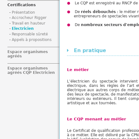
Le CQP est enregistré au RNCP d
i
Certifications
De
réels débouchés
: le métier
Présentation
entrepreneurs de spectacles vivan
Accrocheur Rigger
Travail en hauteur
De
nombreux secteurs d'empl
Electricien
Responsable sûreté
Appels à propositions
En pratique
Espace organismes
agréés
Espace organismes
Le métier
agréés CQP Electricien
L’électricien du spectacle intervient
électrique, dans les règles de l’art 
électrique aux autres corps de métier
des lieux de spectacle, de manifestati
intérieurs ou extérieurs. Il tient com
artistique et aux tournées.
Le CQP menant au métier
Le Certificat de qualification professi
à ce métier. Elle est délivré par la C